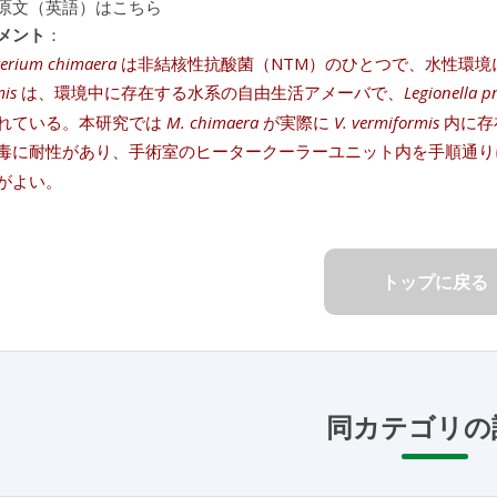
原文（英語）はこちら
メント
：
erium chimaera
は非結核性抗酸菌（NTM）のひとつで、水性環境
mis
は、環境中に存在する水系の自由生活アメーバで、
Legionella 
れている。本研究では
M. chimaera
が実際に
V. vermiformis
内に存
毒に耐性があり、手術室のヒータークーラーユニット内を手順通り
がよい。
トップに戻る
同カテゴリの