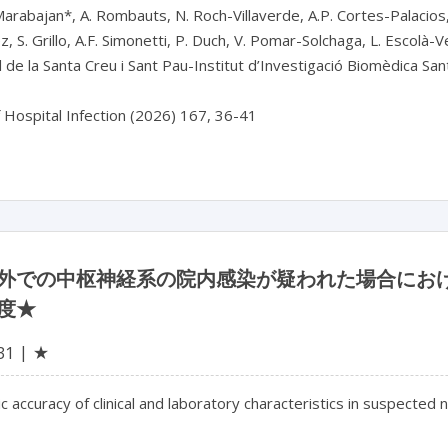
Marabajan*, A. Rombauts, N. Roch-Villaverde, A.P. Cortes-Palacios,
 S. Grillo, A.F. Simonetti, P. Duch, V. Pomar-Solchaga, L. Escolà-V
 de la Santa Creu i Sant Pau-Institut d’Investigació Biomèdica Sant
f Hospital Infection (2026) 167, 36-41
外での中枢神経系の院内感染が疑われた場合にお
度★
★
31
c accuracy of clinical and laboratory characteristics in suspected