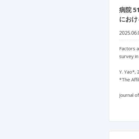
病院 
におけ
2025.06.
Factors a
survey in
Y. Yao*, 
*The Affi