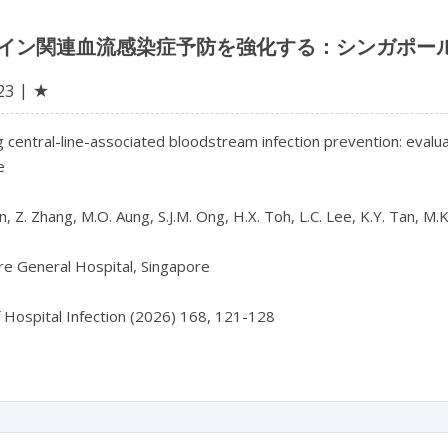
イン関連血流感染症予防を強化する：シンガポー
★
23
 central-line-associated bloodstream infection prevention: evalua


 Jin, Z. Zhang, M.O. Aung, S.J.M. Ong, H.X. Toh, L.C. Lee, K.Y. Tan, M.
e General Hospital, Singapore

f Hospital Infection (2026) 168, 121-128