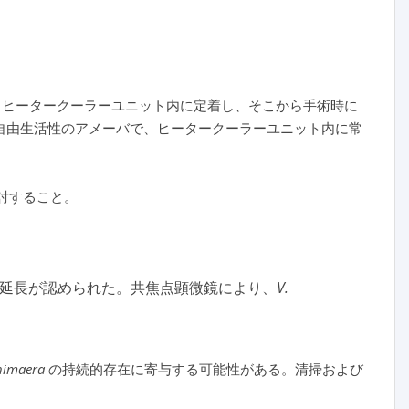
るヒータークーラーユニット内に定着し、そこから手術時に
自由生活性のアメーバで、ヒータークーラーユニット内に常
討すること。
延長が認められた。共焦点顕微鏡により、
V.
himaera
の持続的存在に寄与する可能性がある。清掃および