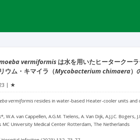
moeba vermiformis
は水を用いたヒータークーラ
リウム・キマイラ（
Mycobacterium chimaera
）
★
23
ba vermiformis
 resides in water-based Heater-cooler units and 
k*, W.A. van Cappellen, A.G.M. Tielens, A. Van Dijk, A.J.J.C. Bogers, J
 MC University Medical Center Rotterdam, The Netherlands

f Hospital Infection (2023) 132, 73-77
