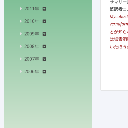
サマリー
2011年
監訳者コ
Mycobact
2010年
vermifor
とが知ら
2009年
は塩素消
2008年
いたほう
2007年
2006年