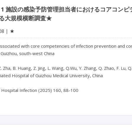
511 施設の感染予防管理担当者におけるコアコン
る大規模横断調査★
★
08
ssociated with core competencies of infection prevention and contr
 Guizhou, south-west China

Z. Zha, B. Huang, Z. Jing, L. Wang, Q.Wu, Y. Zhang, Q. Zhao, F. Lu, Q
liated Hospital of Guizhou Medical University, China
