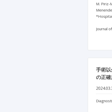
M. Piriz-
Menendez,
*Hospital
Journal o
手術以
の正確
2024.03.
Diagnosti