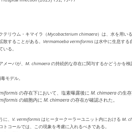
クテリウム・キマイラ（
Mycobacterium chimaera
）は、水を用い
拡散することがある。
Vermamoeba vermiformis
は水中に生息する
ている。
アメーバが、
M. chimaera
の持続的な存在に関与するかどうかを検
毒モデル。
miformis
の存在下において、塩素曝露後に
M. chimaera
の生存
miformis
の細胞内に
M. chimaera
の存在が確認された。
うに、
V. vermiformis
はヒータークーラーユニット内における
M. c
ロトコールでは、この現象を考慮に入れるべきである。