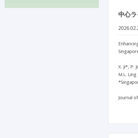
中心ラ
2026.02.
Enhancing
Singapore
X. Ji*, P.
M.L. Ling

*Singapor
Journal o