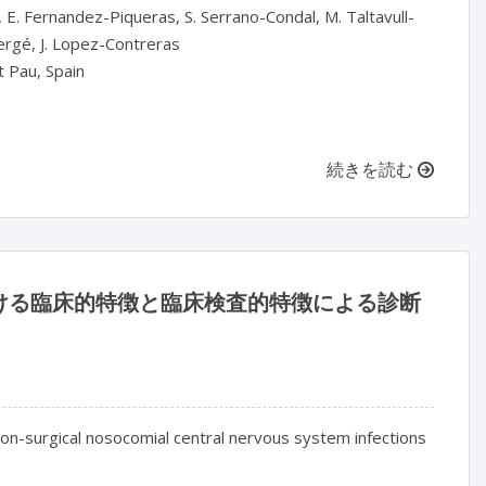
 E. Fernandez-Piqueras, S. Serrano-Condal, M. Taltavull-
ergé, J. Lopez-Contreras

 Pau, Spain

続きを読む
ける臨床的特徴と臨床検査的特徴による診断
 non-surgical nosocomial central nervous system infections
