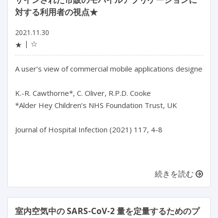
対する利用者の視点★
2021.11.30
☆
★
A user’s view of commercial mobile applications designed to
K.-R. Cawthorne*, C. Oliver, R.P.D. Cooke

*Alder Hey Children’s NHS Foundation Trust, UK

Journal of Hospital Infection (2021) 117, 4-8

続きを読む
室内空気中の SARS-CoV-2 量を定量するためのプ