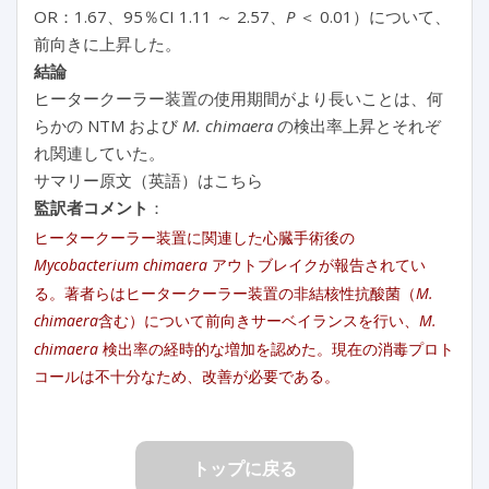
OR：1.67、95％CI 1.11 ～ 2.57、
P
＜ 0.01）について、
前向きに上昇した。
結論
ヒータークーラー装置の使用期間がより長いことは、何
らかの NTM および
M. chimaera
の検出率上昇とそれぞ
れ関連していた。
サマリー原文（英語）はこちら
監訳者コメント
：
ヒータークーラー装置に関連した心臓手術後の
Mycobacterium chimaera
アウトブレイクが報告されてい
る。著者らはヒータークーラー装置の非結核性抗酸菌（
M.
chimaera
含む）について前向きサーベイランスを行い、
M.
chimaera
検出率の経時的な増加を認めた。現在の消毒プロト
コールは不十分なため、改善が必要である。
トップに戻る