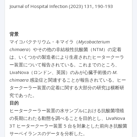
Journal of Hospital Infection (2023) 131, 190-193

背景
マイコバクテリウム・キマイラ（
Mycobacterium
chimaera
）やその他の非結核性抗酸菌（NTM）の定着
は、いくつかの製造者により生産されたヒータークーラ
ー装置について報告されている。これまでのところ、
LivaNova（ロンドン、英国）のみが心臓手術後の
M.
chimaera
感染症と関連することが報告されている。ヒー
タークーラー装置の定着に関する大部分の研究は横断研
究であった。
目的
ヒータークーラー装置の水サンプルにおける抗酸菌増殖
の長期にわたる動態を調べることを目的とし、LivaNova
3T ヒータークーラー装置 5 台を対象とした前向き抗酸菌
サーベイランスのデータを分析した。