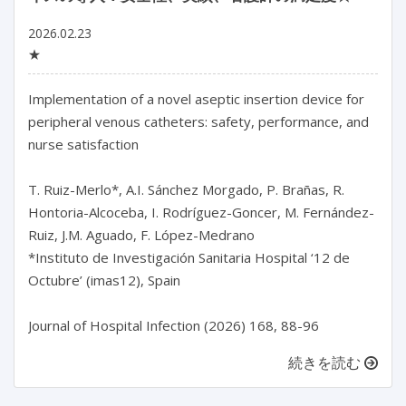
2026.02.23
★
Implementation of a novel aseptic insertion device for 
peripheral venous catheters: safety, performance, and 
nurse satisfaction

T. Ruiz-Merlo*, A.I. Sánchez Morgado, P. Brañas, R. 
Hontoria-Alcoceba, I. Rodríguez-Goncer, M. Fernández-
Ruiz, J.M. Aguado, F. López-Medrano

*Instituto de Investigación Sanitaria Hospital ‘12 de 
Octubre’ (imas12), Spain

Journal of Hospital Infection (2026) 168, 88-96
続きを読む