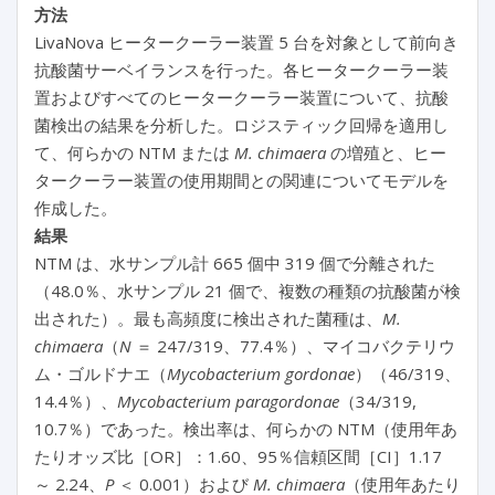
方法
LivaNova ヒータークーラー装置 5 台を対象として前向き
抗酸菌サーベイランスを行った。各ヒータークーラー装
置およびすべてのヒータークーラー装置について、抗酸
菌検出の結果を分析した。ロジスティック回帰を適用し
て、何らかの NTM または
M. chimaera
の増殖と、ヒー
タークーラー装置の使用期間との関連についてモデルを
作成した。
結果
NTM は、水サンプル計 665 個中 319 個で分離された
（48.0％、水サンプル 21 個で、複数の種類の抗酸菌が検
出された）。最も高頻度に検出された菌種は、
M.
chimaera
（
N
＝ 247/319、77.4％）、マイコバクテリウ
ム・ゴルドナエ（
Mycobacterium gordonae
）（46/319、
14.4％）、
Mycobacterium paragordonae
（34/319,
10.7％）であった。検出率は、何らかの NTM（使用年あ
たりオッズ比［OR］：1.60、95％信頼区間［CI］1.17
～ 2.24、
P
＜ 0.001）および
M. chimaera
（使用年あたり