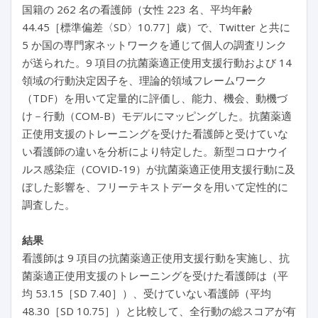
国籍の 262 名の看護師（女性 223 名、平均年齢
44.45［標準偏差〈SD〉10.77］歳）で、Twitter と共に
5 か国の専門家ネットワークを通じて個人の調査リンク
が送られた。9 項目の抗菌薬適正使用支援行動および 14
領域の行動決定因子を、理論的領域フレームワーク
（TDF）を用いて定量的に評価し、能力、機会、動機づ
け－行動（COM-B）モデルにマッピングした。抗菌薬適
正使用支援のトレーニングを受けた看護師と受けていな
い看護師の違いを分析により特定した。新型コロナウイ
ルス感染症（COVID-19）が抗菌薬適正使用支援行動に及
ぼした影響を、フリーテキストデータを用いて定性的に
調査した。
結果
看護師は 9 項目の抗菌薬適正使用支援行動を実施し、抗
菌薬適正使用支援のトレーニングを受けた看護師は（平
均 53.15［SD 7.40］）、受けていない看護師（平均
48.30［SD 10.75］）と比較して、全行動の総スコアが有