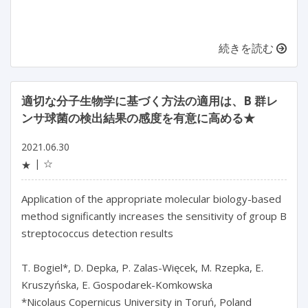
続きを読む
適切な分子生物学に基づく方法の適用は、B 群レ
ンサ球菌の検出結果の感度を有意に高める★
2021.06.30
☆
★
Application of the appropriate molecular biology-based
method significantly increases the sensitivity of group B
streptococcus detection results
T. Bogiel*, D. Depka, P. Zalas-Więcek, M. Rzepka, E.
Kruszyńska, E. Gospodarek-Komkowska
*Nicolaus Copernicus University in Toruń, Poland