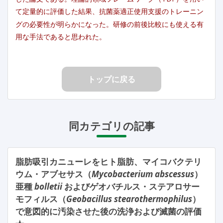
て定量的に評価した結果、抗菌薬適正使用支援のトレーニン
グの必要性が明らかになった。研修の前後比較にも使える有
用な手法であると思われた。
トップに戻る
同カテゴリの記事
脂肪吸引カニューレをヒト脂肪、マイコバクテリ
ウム・アブセサス（
Mycobacterium abscessus
）
亜種
bolletii
およびゲオバチルス・ステアロサー
モフィルス（
Geobacillus stearothermophilus
）
で意図的に汚染させた後の洗浄および滅菌の評価