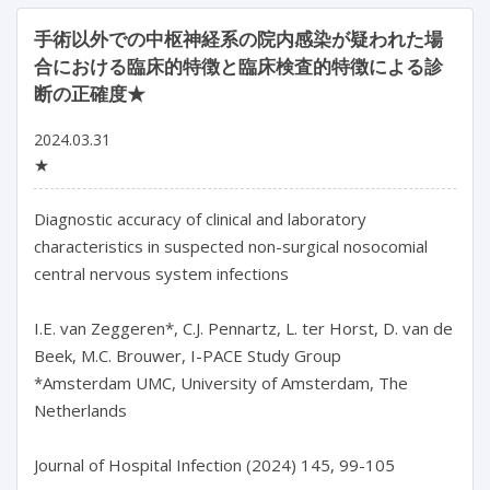
手術以外での中枢神経系の院内感染が疑われた場
合における臨床的特徴と臨床検査的特徴による診
断の正確度★
2024.03.31
★
Diagnostic accuracy of clinical and laboratory 
characteristics in suspected non-surgical nosocomial 
central nervous system infections

I.E. van Zeggeren*, C.J. Pennartz, L. ter Horst, D. van de 
Beek, M.C. Brouwer, I-PACE Study Group

*Amsterdam UMC, University of Amsterdam, The 
Netherlands

Journal of Hospital Infection (2024) 145, 99-105
