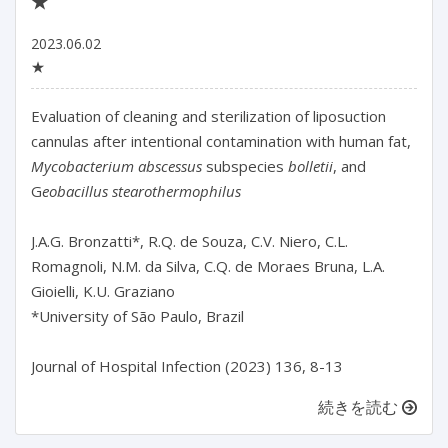
★
2023.06.02
★
Evaluation of cleaning and sterilization of liposuction 
cannulas after intentional contamination with human fat, 
Mycobacterium abscessus
 subspecies 
bolletii
, and 
G
eobacillus stearothermophilus
J.A.G. Bronzatti*, R.Q. de Souza, C.V. Niero, C.L. 
Romagnoli, N.M. da Silva, C.Q. de Moraes Bruna, L.A. 
Gioielli, K.U. Graziano

*University of São Paulo, Brazil

続きを読む