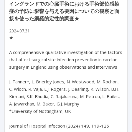
イングランドでの心臓手術における手術部位感染
症の予防に影響を与える要因についての観察と面
接を使った網羅的定性的調査★
2024.07.31
★
A comprehensive qualitative investigation of the factors 
that affect surgical site infection prevention in cardiac 
surgery in England using observations and interviews

J. Tanner*, L. Brierley Jones, N. Westwood, M. Rochon, 
C. Wloch, R. Vaja, L.J. Rogers, J. Dearling, K. Wilson, B.H. 
Kirmani, S.K. Bhudia, C. Rajakaruna, M. Petrou, L. Bailes, 
A. Jawarchan, M. Baker, G.J. Murphy

*University of Nottingham, UK

Journal of Hospital Infection (2024) 149, 119-125
