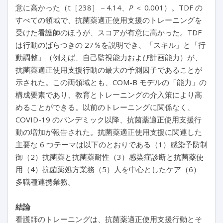
意に高かった（t［238］－4.14、
P
＜ 0.001）。TDF の
すべての領域で、抗菌薬適正使用支援のトレーニングを
受けた看護師のほうが、スコアが有意に高かった。TDF
は行動のばらつきの 27％を説明でき、「スキル」と「行
動調整」（例えば、自己監視能力および計画能力）が、
抗菌薬適正使用支援行動の最大の予測因子であることが
示された。この両領域とも、COM-B モデルの「能力」の
構成要素であり、教育とトレーニングの介入策により高
めることができる。以前のトレーニングに関係なく、
COVID-19 のパンデミック以降、抗菌薬適正使用支援行
動の増加が報告された。抗菌薬適正使用支援に関連した
主要な 6 つテーマは以下のとおりである（1）感染予防制
御（2）抗菌薬と抗菌薬耐性（3）感染症診断と抗菌薬使
用（4）抗菌薬処方業務（5）人を中心としたケア（6）
多職種連携業務。
結論
看護師のトレーニングは、抗菌薬適正使用支援行動とそ