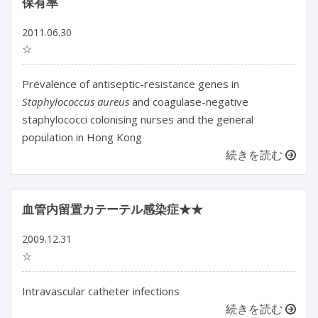
保有率
2011.06.30
☆
Prevalence of antiseptic-resistance genes in
Staphylococcus aureus
and coagulase-negative
staphylococci colonising nurses and the general
population in Hong Kong
続きを読む
血管内留置カテーテル感染症★★
2009.12.31
☆
Intravascular catheter infections
続きを読む