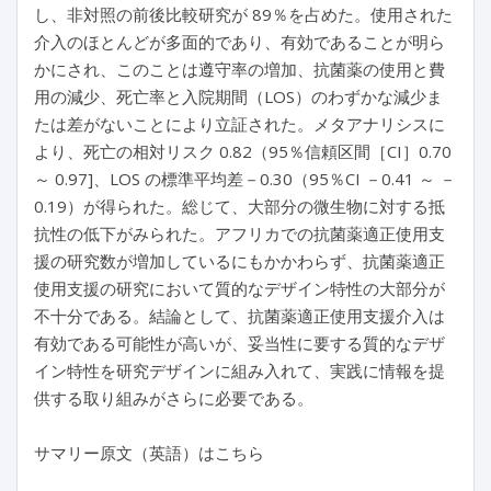
し、非対照の前後比較研究が 89％を占めた。使用された
介入のほとんどが多面的であり、有効であることが明ら
かにされ、このことは遵守率の増加、抗菌薬の使用と費
用の減少、死亡率と入院期間（LOS）のわずかな減少ま
たは差がないことにより立証された。メタアナリシスに
より、死亡の相対リスク 0.82（95％信頼区間［CI］0.70
～ 0.97]、LOS の標準平均差－0.30（95％CI －0.41 ～ －
0.19）が得られた。総じて、大部分の微生物に対する抵
抗性の低下がみられた。アフリカでの抗菌薬適正使用支
援の研究数が増加しているにもかかわらず、抗菌薬適正
使用支援の研究において質的なデザイン特性の大部分が
不十分である。結論として、抗菌薬適正使用支援介入は
有効である可能性が高いが、妥当性に要する質的なデザ
イン特性を研究デザインに組み入れて、実践に情報を提
供する取り組みがさらに必要である。
サマリー原文（英語）はこちら