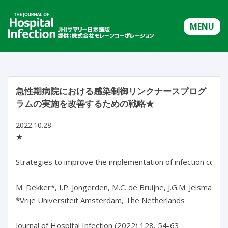
MENU
急性期病院における感染制御リンクナースプログ
ラムの実施を改善するための戦略★
2022.10.28
★
Strategies to improve the implementation of infection contro
M. Dekker*, I.P. Jongerden, M.C. de Bruijne, J.G.M. Jelsma, C.
*Vrije Universiteit Amsterdam, The Netherlands

Journal of Hospital Infection (2022) 128, 54-63
