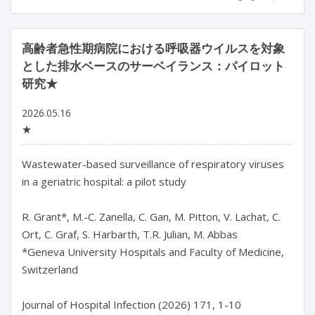
高齢者急性期病院における呼吸器ウイルスを対象
とした排水ベースのサーベイランス：パイロット
研究★
2026.05.16
★
Wastewater-based surveillance of respiratory viruses 
in a geriatric hospital: a pilot study

R. Grant*, M.-C. Zanella, C. Gan, M. Pitton, V. Lachat, C. 
Ort, C. Graf, S. Harbarth, T.R. Julian, M. Abbas

*Geneva University Hospitals and Faculty of Medicine, 
Switzerland
