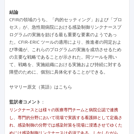
結論
CFIRの領域のうち、「内的セッティング」および「プロ
セス」が、急性期病院における感染制御リンクナースプ
ログラムの実施を妨げる最も重要な要素のようであっ
た。CFIR-ERIC ツールの適用により、推進者の同定およ
び準備が、これらのプログラムの実施を成功させるため
の主要な戦略であることが示された。同ツールを用い
て、戦略を、実施組織における実施および持続に対する
障壁のために、個別に具体化することができる。
サマリー原文（英語）はこちら
監訳者コメント
：
リンクナースとは様々の医療専門チームと病院公認で連携
し、専門的分野において現場で実践する看護師として定義さ
れ、感染制御の分野では感染対策を現場に浸透させてゆくた
めには感染制御リンクナースは必須である。しかしながら、