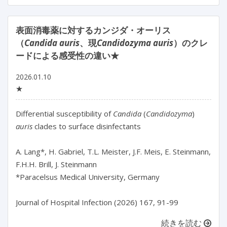
表面消毒薬に対するカンジダ・オーリス
（
Candida auris
、現
Candidozyma auris
）のクレ
ードによる感受性の違い★
2026.01.10
★
Differential susceptibility of
 Candida 
(
Candidozyma
) 
auris 
clades to surface disinfectants

A. Lang*, H. Gabriel, T.L. Meister, J.F. Meis, E. Steinmann, 
F.H.H. Brill, J. Steinmann

*Paracelsus Medical University, Germany

Journal of Hospital Infection (2026) 167, 91-99
続きを読む