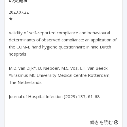
の実施★
2023.07.22
★
Validity of self-reported compliance and behavioural 
determinants of observed compliance: an application of 
the COM-B hand hygiene questionnaire in nine Dutch 
hospitals

M.D. van Dijk*, D. Nieboer, M.C. Vos, E.F. van Beeck

*Erasmus MC University Medical Centre Rotterdam, 
The Netherlands

Journal of Hospital Infection (2023) 137, 61-68

続きを読む