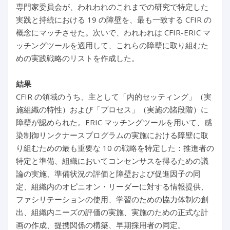
専門家委員会が、われわれのこれまでの研究で特定した
実践と持続における 19 の障壁を、最も一致する CFIR の
概念にマッチさせた。次いで、われわれは CFIR-ERIC マ
ッチングツールを適用して、これらの障壁に取り組むた
めの実践戦略のリストを作成した。
結果
CFIR の領域のうち、主として「内的セッティング」（実
施組織の特性）および「プロセス」（実施の諸段階）に
障壁が認められた。ERIC マッチングツールを用いて、感
染制御リンクナースプログラムの実施における障壁に取
り組むための最も重要な 10 の戦略を特定した：推進者の
特定と準備、組織においてコンセンサスを得るための議
論の実施、準備状況の評価と障壁および促進因子の同
定、組織内のオピニオン・リーダーに対する情報提供、
ファシリテーションの使用、学習のための協力体制の創
出、組織内ニーズの評価の実施、実施のための正式な計
画の作成、提携関係の構築、早期採用者の同定。