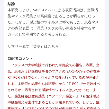
結論
本研究により、SARS-CoV-2 による表面汚染は、空気汚
染やマスク汚染より高頻度であることが明らかになっ
た。しかし、感染性のウイルスは稀であった。患者マス
クの内部表面は、汚染リスクの高い患者を特定するマー
カーとして利用できると考えられる。
サマリー原文（英語）はこちら
監訳者コメント
：
フランスの大学病院で行われた単施設での報告。表面、空
気、患者および医療従事者のマスクの SARS-CoV-2 の存在を
RT-PCR だけでなく、ウイルス培養も行っているのが評価さ
れる。本研究の結果からは環境中から RT-PCR で一定数検出
されるが、培養される感染性のウイルスは少なかった。ま
た、感染経路は空気感染（エアロゾル感染）よりも飛沫感染
や接触感染が主体であることが示唆されている。しかし、症
状発症とサンプリングまでの間隔が中央値で 6 日と感染性の