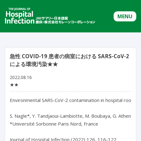
MENU
急性 COVID-19 患者の病室における SARS-CoV-2
による環境汚染★★
2022.08.16
★★
Environmental SARS-CoV-2 contamination in hospital rooms o
S. Nagle*, Y. Tandjaoui-Lambiotte, M. Boubaya, G. Athenaïs, C. 
*Université Sorbonne Paris Nord, France

Journal of Hospital Infection (2022) 126, 116-122
