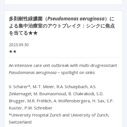
多剤耐性緑膿菌（
Pseudomonas aeruginosa
）に
よる集中治療室のアウトブレイク：シンクに焦点
を当てる★★
2023.09.30
★★
An intensive care unit outbreak with multi-drugresistant 
Pseudomonas aeruginosa
 ‒ spotlight on sinks

V. Schärer*, M-T. Meier, R.A. Schuepbach, A.S. 
Zinkernagel, M. Boumasmoud, B. Chakrakodi, S.D. 
Brugger, M.R. Fröhlich, A. Wolfensbergera, H. Sax, S.P. 
Kuster, P.W. Schreiber

*University Hospital Zurich and University of Zurich, 
Switzerland
