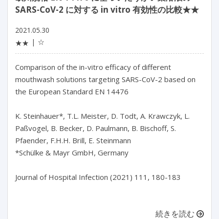
SARS-CoV-2 に対する in vitro 有効性の比較★★
2021.05.30
☆
★★
Comparison of the in-vitro efficacy of different
mouthwash solutions targeting SARS-CoV-2 based on
the European Standard EN 14476
K. Steinhauer*, T.L. Meister, D. Todt, A. Krawczyk, L.
Paßvogel, B. Becker, D. Paulmann, B. Bischoff, S.
Pfaender, F.H.H. Brill, E. Steinmann
*Schülke & Mayr GmbH, Germany
Journal of Hospital Infection (2021) 111, 180-183
続きを読む