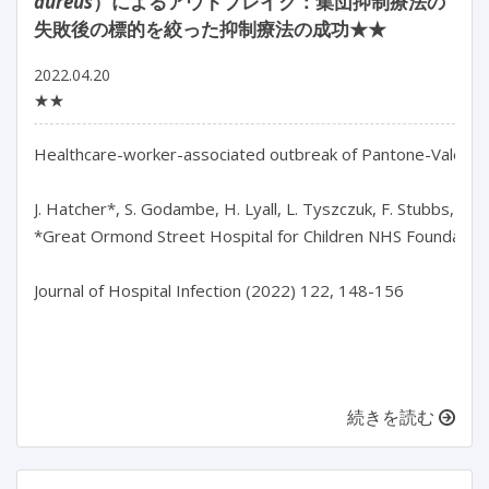
aureus
）によるアウトブレイク：集団抑制療法の
失敗後の標的を絞った抑制療法の成功★★
2022.04.20
★★
Healthcare-worker-associated outbreak of Pantone-Valentine-
J. Hatcher*, S. Godambe, H. Lyall, L. Tyszczuk, F. Stubbs, N. Cu
*Great Ormond Street Hospital for Children NHS Foundation 
Journal of Hospital Infection (2022) 122, 148-156

続きを読む