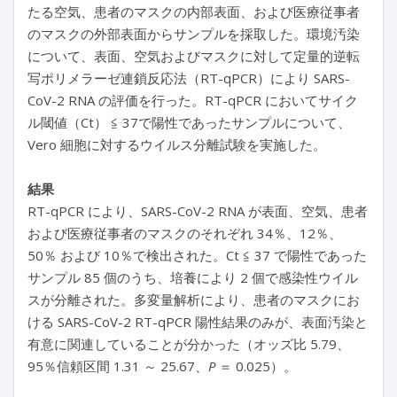
たる空気、患者のマスクの内部表面、および医療従事者
のマスクの外部表面からサンプルを採取した。環境汚染
について、表面、空気およびマスクに対して定量的逆転
写ポリメラーゼ連鎖反応法（RT-qPCR）により SARS-
CoV-2 RNA の評価を行った。RT-qPCR においてサイク
ル閾値（Ct） ≦ 37で陽性であったサンプルについて、
Vero 細胞に対するウイルス分離試験を実施した。
結果
RT-qPCR により、SARS-CoV-2 RNA が表面、空気、患者
および医療従事者のマスクのそれぞれ 34％、12％、
50％ および 10％で検出された。Ct ≦ 37 で陽性であった
サンプル 85 個のうち、培養により 2 個で感染性ウイル
スが分離された。多変量解析により、患者のマスクにお
ける SARS-CoV-2 RT-qPCR 陽性結果のみが、表面汚染と
有意に関連していることが分かった（オッズ比 5.79、
95％信頼区間 1.31 ～ 25.67、
P
＝ 0.025）。