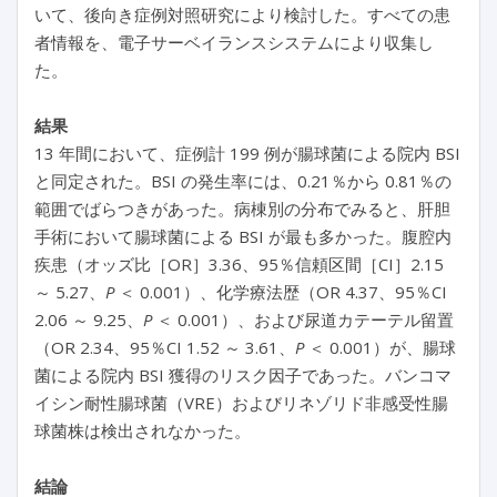
いて、後向き症例対照研究により検討した。すべての患
者情報を、電子サーベイランスシステムにより収集し
た。
結果
13 年間において、症例計 199 例が腸球菌による院内 BSI
と同定された。BSI の発生率には、0.21％から 0.81％の
範囲でばらつきがあった。病棟別の分布でみると、肝胆
手術において腸球菌による BSI が最も多かった。腹腔内
疾患（オッズ比［OR］3.36、95％信頼区間［CI］2.15
～ 5.27、
P
＜ 0.001）、化学療法歴（OR 4.37、95％CI
2.06 ～ 9.25、
P
＜ 0.001）、および尿道カテーテル留置
（OR 2.34、95％CI 1.52 ～ 3.61、
P
＜ 0.001）が、腸球
菌による院内 BSI 獲得のリスク因子であった。バンコマ
イシン耐性腸球菌（VRE）およびリネゾリド非感受性腸
球菌株は検出されなかった。
結論