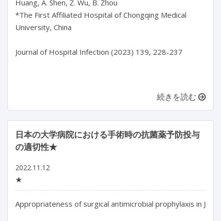
Huang, A. Shen, Z. Wu, B. Zhou

*The First Affiliated Hospital of Chongqing Medical 
University, China

Journal of Hospital Infection (2023) 139, 228-237

続きを読む
日本の大学病院における手術時の抗菌薬予防投与
の適切性★
2022.11.12
★
Appropriateness of surgical antimicrobial prophylaxis in Japan