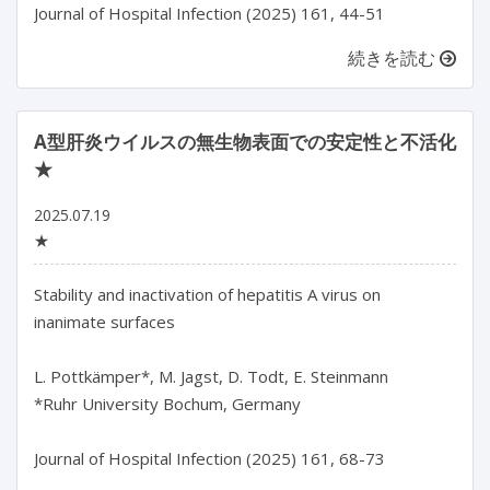
続きを読む
A型肝炎ウイルスの無生物表面での安定性と不活化
★
2025.07.19
★
Stability and inactivation of hepatitis A virus on 
inanimate surfaces

L. Pottkämper*, M. Jagst, D. Todt, E. Steinmann

*Ruhr University Bochum, Germany
