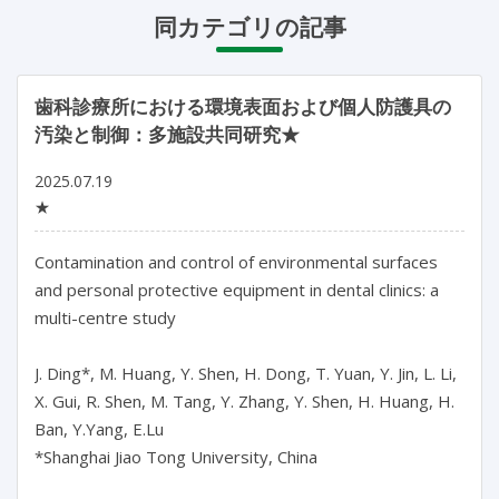
同カテゴリの記事
歯科診療所における環境表面および個人防護具の
汚染と制御：多施設共同研究★
2025.07.19
★
Contamination and control of environmental surfaces 
and personal protective equipment in dental clinics: a 
multi-centre study

J. Ding*, M. Huang, Y. Shen, H. Dong, T. Yuan, Y. Jin, L. Li, 
X. Gui, R. Shen, M. Tang, Y. Zhang, Y. Shen, H. Huang, H. 
Ban, Y.Yang, E.Lu

*Shanghai Jiao Tong University, China
