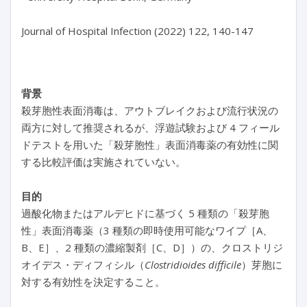
Journal of Hospital Infection (2022) 122, 140-147

背景
殺芽胞性表面消毒は、アウトブレイクおよび流行状況の
両方に対して推奨されるが、浮遊試験および 4 フィール
ドテストを用いた「殺芽胞性」表面消毒薬の有効性に関
する比較評価は実施されていない。
目的
過酸化物またはアルデヒドに基づく 5 種類の「殺芽胞
性」表面消毒薬（3 種類の即時使用可能なワイプ［A、
B、E］、2 種類の濃縮製剤［C、D］）の、クロストリジ
オイデス・ディフィシル（
Clostridioides difficile
）芽胞に
対する有効性を決定すること。