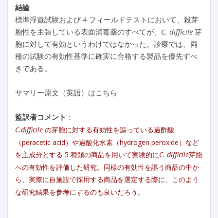
結論
標準浮遊試験および 4 フィールドテストにおいて、殺芽
胞性を主張している表面消毒薬のすべてが、
C. difficile
芽
胞に対して有効というわけではなかった。診療では、両
種の試験の有効性基準に確実に合格する製品を優先すべ
きである。
サマリー原文（英語）はこちら
監訳者コメント
：
C.difficile
の芽胞に対する有効性を謳っている過酢酸
（peracetic acid）や過酸化水素（hydrogen peroxide）など
を主成分とする 5 種類の商品を用いて実験的に
C. difficile
芽胞
への有効性を評価した研究。同様の有効性を謳う商品の中か
ら、実際に自施設で採用する商品を選定する際に、このよう
な研究結果を参考にするのも良いだろう。