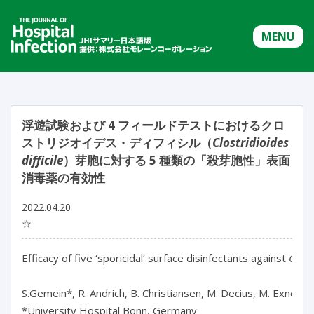
MENU
浮遊試験および 4 フィールドテストにおけるクロ
ストリジオイデス・ディフィシル（
Clostridioides
difficile
）芽胞に対する 5 種類の「殺芽胞性」表面
消毒薬の有効性
2022.04.20
☆
Efficacy of five ‘sporicidal’ surface disinfectants against 
Clostr
S.Gemein*, R. Andrich, B. Christiansen, M. Decius, M. Exner, B
*University Hospital Bonn, Germany
