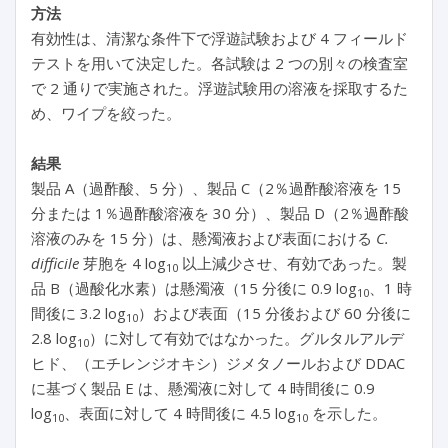
方法
有効性は、清潔な条件下で浮遊試験および 4 フィールド
テストを用いて決定した。各試験は 2 つの別々の検査室
で 2 通りで実施された。浮遊試験用の溶液を採取するた
め、ワイプを絞った。
結果
製品 A（過酢酸、5 分）、製品 C（2％過酢酸溶液を 15
分または 1％過酢酸溶液を 30 分）、製品 D（2％過酢酸
溶液のみを 15 分）は、懸濁液および表面における
C.
difficile
芽胞を 4 log
以上減少させ、有効であった。製
10
品 B（過酸化水素）は懸濁液（15 分後に 0.9 log
、1 時
10
間後に 3.2 log
）および表面（15 分後および 60 分後に
10
2.8 log
）に対して有効ではなかった。グルタルアルデ
10
ヒド、（エチレンジオキシ）ジメタノールおよび DDAC
に基づく製品 E は、懸濁液に対して 4 時間後に 0.9
log
、表面に対して 4 時間後に 4.5 log
を示した。
10
10