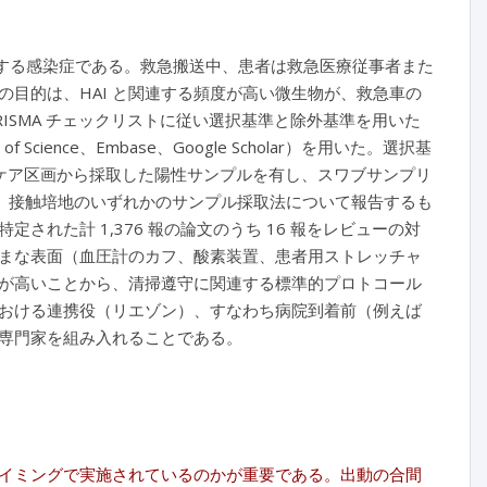
染する感染症である。救急搬送中、患者は救急医療従事者また
目的は、HAI と関連する頻度が高い微生物が、救急車の
ISMA チェックリストに従い選択基準と除外基準を用いた
cience、Embase、Google Scholar）を用いた。選択基
患者ケア区画から採取した陽性サンプルを有し、スワブサンプリ
ting（RODAC）接触培地のいずれかのサンプル採取法について報告するも
れた計 1,376 報の論文のうち 16 報をレビューの対
ざまな表面（血圧計のカフ、酸素装置、患者用ストレッチャ
が高いことから、清掃遵守に関連する標準的プロトコール
おける連携役（リエゾン）、すなわち病院到着前（例えば
専門家を組み入れることである。
イミングで実施されているのかが重要である。出動の合間