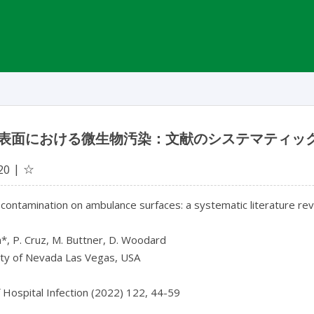
表面における微生物汚染：文献のシステマティッ
☆
20
 contamination on ambulance surfaces: a systematic literature rev
, P. Cruz, M. Buttner, D. Woodard

ity of Nevada Las Vegas, USA

f Hospital Infection (2022) 122, 44-59
