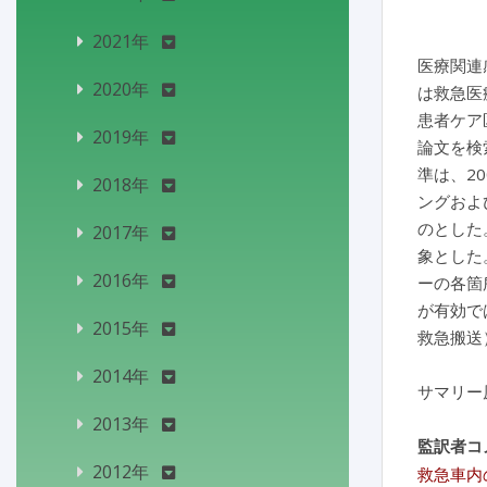
2021年
医療関連
2020年
は救急医
患者ケア
2019年
論文を検索
準は、2
2018年
ングおよび
のとした
2017年
象とした
2016年
ーの各箇
が有効で
2015年
救急搬送
2014年
サマリー
2013年
監訳者コ
2012年
救急車内