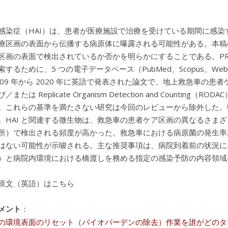
感染症（HAI）は、患者が医療施設で治療を受けている期間に感
療区画の表面から伝播する病原体に曝露される可能性がある。本稿の
区画の表面で検出されているか否かを明らかにすることである。PR
するために、5 つの電子データベース（PubMed、Scopus、Web of S
009 年から 2020 年に英語で発表された論文で、地上救急車の
／または Replicate Organism Detection and Coun
。これらの基準を満たさない研究は今回のレビューから除外した。特定さ
。HAI と関連する微生物は、救急車の患者ケア区画の異なるさま
所）で検出される頻度が高かった。救急車における病原菌の発生率
はない可能性が示唆される。主な推奨事項は、病院到着前の状況に
）と病院内環境における橋渡しを務める指定の感染予防の内容領域
原文（英語）はこちら
メント
：
の環境表面のリセット（バイオバーデンの除去）作業を誰がどのタ