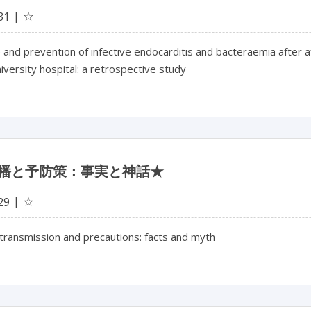
☆
31
 and prevention of infective endocarditis and bacteraemia after af
iversity hospital: a retrospective study
播と予防策：事実と神話★
☆
29
transmission and precautions: facts and myth