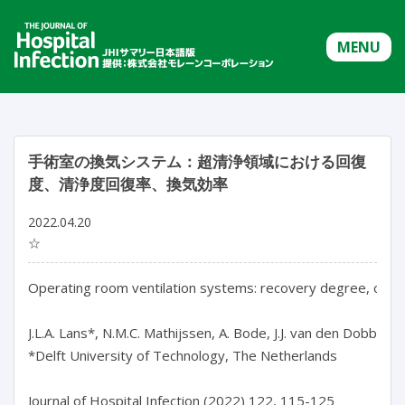
MENU
手術室の換気システム：超清浄領域における回復
度、清浄度回復率、換気効率
2022.04.20
☆
Operating room ventilation systems: recovery degree, cleanli
J.L.A. Lans*, N.M.C. Mathijssen, A. Bode, J.J. van den Dobbelst
*Delft University of Technology, The Netherlands

Journal of Hospital Infection (2022) 122, 115-125
