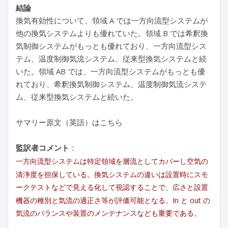
結論
換気有効性について、領域 A では一方向流型システムが
他の換気システムよりも優れていた。領域 B では希釈換
気制御システムがもっとも優れており、一方向流型シス
テム、温度制御気流システム、従来型換気システムと続
いた。領域 AB では、一方向流型システムがもっとも優
れており、希釈換気制御システム、温度制御気流システ
ム、従来型換気システムと続いた。
サマリー原文（英語）はこちら
監訳者コメント
：
一方向流型システムは特定領域を層流としてカバーし空気の
清浄度を担保している。換気システムの違いは設置時にスモ
ークテストなどで見える化して視認することで、広さと設置
機器の種別と気流の適正さ等が評価可能となる。In と out の
気流のバランスや装置のメンテナンスなども重要である。