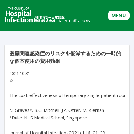
MENU
医療関連感染症のリスクを低減するための一時的
な個室使用の費用効果
2021.10.31
☆
The cost-effectiveness of temporary single-patient rooms to 
N. Graves*, B.G. Mitchell, J.A. Otter, M. Kiernan

*Duke-NUS Medical School, Singapore

Journal of Hospital Infection (2021) 116, 21-28
