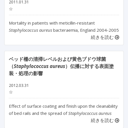
2011.01.31
☆
Mortality in patients with meticillin-resistant
Staphylococcus aureus
bacteraemia, England 2004-2005
続きを読む
ベッド柵の清掃レベルおよび黄色ブドウ球菌
（
Staphylococcus aureus
）伝播に対する表面塗
装・処理の影響
2012.03.31
☆
Effect of surface coating and finish upon the cleanability
of bed rails and the spread of
Staphylococcus aureus
続きを読む