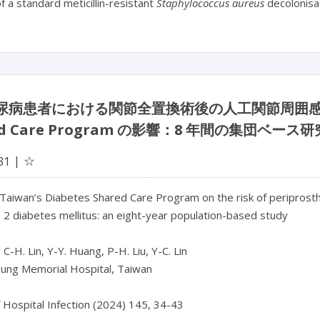
of a standard meticillin-resistant
Staphylococcus aureus
decolonisati
糖尿病患者における関節全置換術後の人工関節周囲感染
ed Care Program の影響：8 年間の集団ベース研
☆
31
 Taiwan’s Diabetes Shared Care Program on the risk of periprosthetic
 2 diabetes mellitus: an eight-year population-based study

 C-H. Lin, Y-Y. Huang, P-H. Liu, Y-C. Lin

ung Memorial Hospital, Taiwan

f Hospital Infection (2024) 145, 34-43
