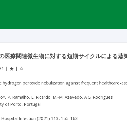
の医療関連微生物に対する短期サイクルによる蒸
☆
31
★
le hydrogen peroxide nebulization against frequent healthcare-a
o*, P. Ramalho, E. Ricardo, M.-M. Azevedo, A.G. Rodrigues

ty of Porto, Portugal

f Hospital Infection (2021) 113, 155-163
