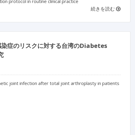
on protocol in routine clinical practice
続きを読む
症のリスクに対する台湾のDiabetes
究
 joint infection after total joint arthroplasty in patients 