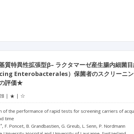
質特異性拡張型β– ラクタマーゼ産生腸内細菌目細菌（Ext
ucing Enterobacterales）保菌者のス
の評価★
☆
28
★
n of the performance of rapid tests for screening carriers of ac
nd time
*
c
, F. Poncet, B. Grandbastien, G. Greub, L. Senn, P. Nordmann
 University Hospital and University of Lausanne, Switzerland