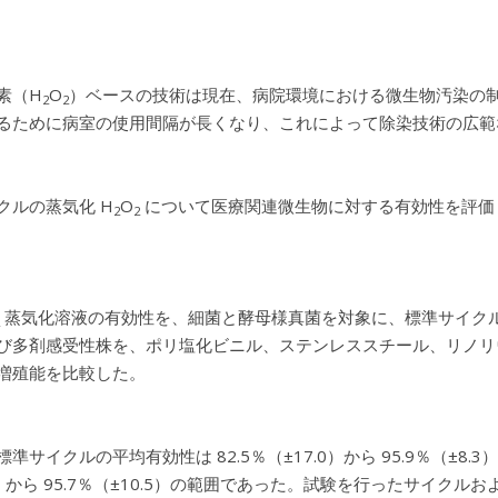
素（H
O
）ベースの技術は現在、病院環境における微生物汚染の
2
2
るために病室の使用間隔が長くなり、これによって除染技術の広範
クルの蒸気化 H
O
について医療関連微生物に対する有効性を評価
2
2
蒸気化溶液の有効性を、細菌と酵母様真菌を対象に、標準サイクル（
び多剤感受性株を、ポリ塩化ビニル、ステンレススチール、リノリ
増殖能を比較した。
準サイクルの平均有効性は 82.5％（±17.0）から 95.9％（±8
.0）から 95.7％（±10.5）の範囲であった。試験を行ったサイ