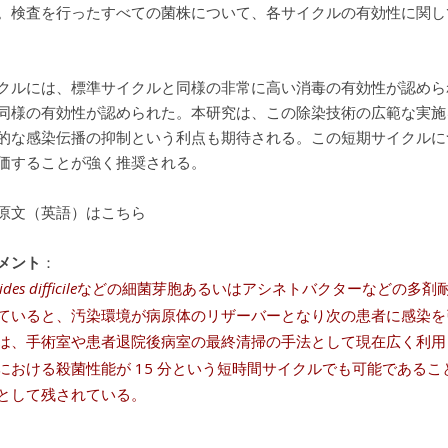
。検査を行ったすべての菌株について、各サイクルの有効性に関し
クルには、標準サイクルと同様の非常に高い消毒の有効性が認めら
同様の有効性が認められた。本研究は、この除染技術の広範な実施
的な感染伝播の抑制という利点も期待される。この短期サイクルに
価することが強く推奨される。
原文（英語）はこちら
メント
：
ides difficile
などの細菌芽胞あるいはアシネトバクターなどの多剤
ていると、汚染環境が病原体のリザーバーとなり次の患者に感染を
は、手術室や患者退院後病室の最終清掃の手法として現在広く利用
における殺菌性能が 15 分という短時間サイクルでも可能である
として残されている。