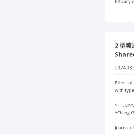
Efficacy 
2 型
Shar
2024.03.
Effect of
with type
Y-H. Lin*,
*Chang G
Journal o