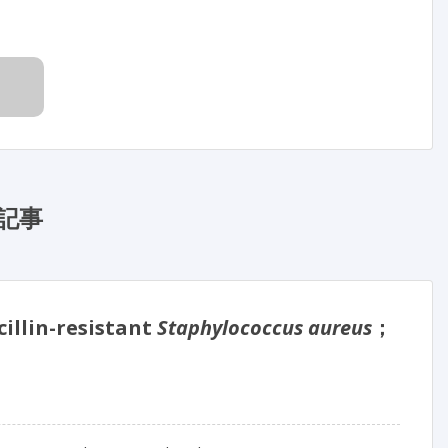
記事
n-resistant
Staphylococcus aureus
；