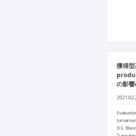
獲得型基
prod
の影響
2021.02.
Evaluatio
turnarou
D.S. Blan
*
Lausanne