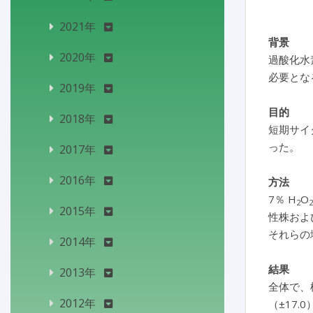
2021年
背景
2020年
過酸化水
必要とな
2019年
目的
2018年
短期サイ
った。
2017年
2016年
方法
7％ H
O
2
2
2015年
性株およ
それらの
2014年
結果
2013年
全体で、標
2012年
（±17