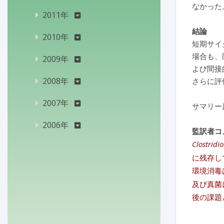
なかった
2011年
結論
2010年
短期サイ
場合も、
2009年
よび間接
2008年
さらに評
2007年
サマリー
2006年
監訳者コ
Clostridio
に残存し
環境消毒
及び真菌
後の課題