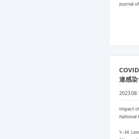
Journal o
COV
連感染
2023.08.
Impact of
National 
Y.-M. Lee*