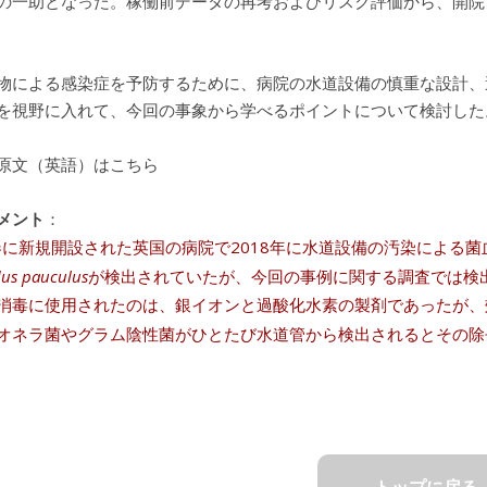
の一助となった。稼働前データの再考およびリスク評価から、開院
物による感染症を予防するために、病院の水道設備の慎重な設計、
を視野に入れて、今回の事象から学べるポイントについて検討した
原文（英語）はこちら
メント
：
年春に新規開設された英国の病院で2018年に水道設備の汚染による
dus pauculus
が検出されていたが、今回の事例に関する調査では検
消毒に使用されたのは、銀イオンと過酸化水素の製剤であったが、
オネラ菌やグラム陰性菌がひとたび水道管から検出されるとその除
トップに戻る