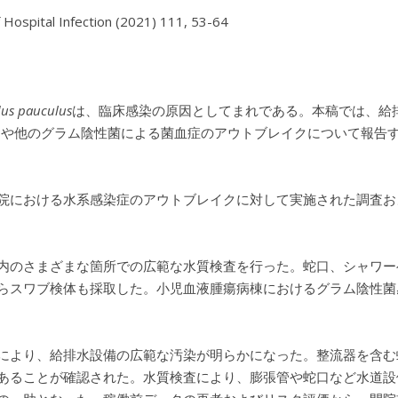
f Hospital Infection (2021) 111, 53-64
dus pauculus
は、臨床感染の原因としてまれである。本稿では、給
や他のグラム陰性菌による菌血症のアウトブレイクについて報告
院における水系感染症のアウトブレイクに対して実施された調査お
内のさまざまな箇所での広範な水質検査を行った。蛇口、シャワー
らスワブ検体も採取した。小児血液腫瘍病棟におけるグラム陰性菌
により、給排水設備の広範な汚染が明らかになった。整流器を含む
あることが確認された。水質検査により、膨張管や蛇口など水道設