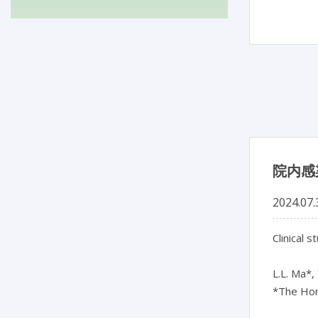
院内感
2024.07.
Clinical 
L.L. Ma*, 
*The Hong