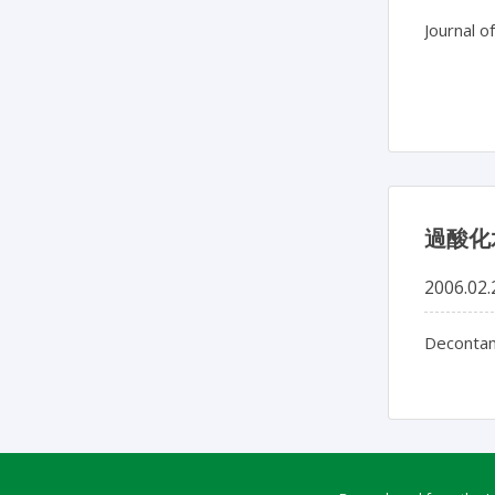
Journal o
過酸化
2006.02.
Decontam