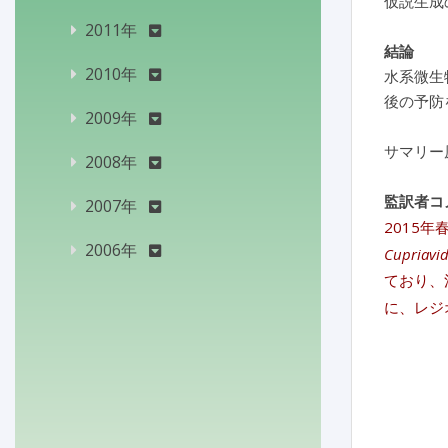
仮説生成
2011年
結論
2010年
水系微生
後の予防
2009年
サマリー
2008年
監訳者コ
2007年
2015
2006年
Cupriavi
ており、
に、レジ