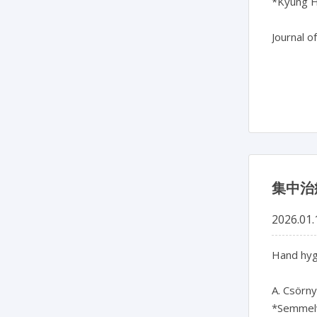
*Kyung He
Journal o
集中治
2026.01.
Hand hygi
A. Csörny
*Semmelw