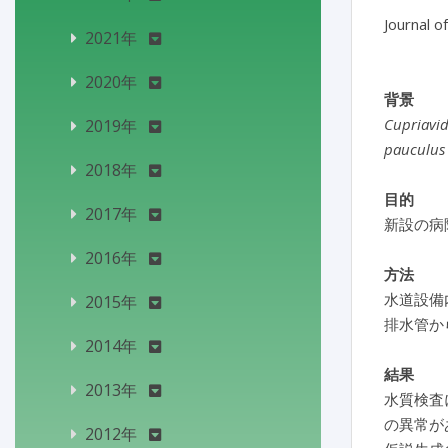
Journal o
2021年
2020年
背景
Cupriavi
2019年
pauculus
2018年
目的
2017年
新設の病
2016年
方法
水道設備
2015年
排水管か
2014年
結果
2013年
水質検査
の異常が
2012年