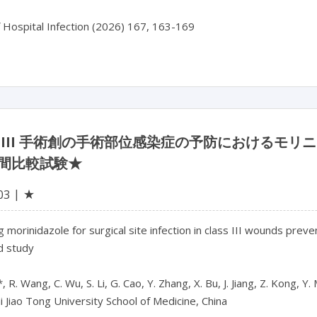
f Hospital Infection (2026) 167, 163-169
 III 手術創の手術部位感染症の予防におけるモ
間比較試験★
★
03
 morinidazole for surgical site infection in class III wounds preven
d study

 R. Wang, C. Wu, S. Li, G. Cao, Y. Zhang, X. Bu, J. Jiang, Z. Kong, Y.
 Jiao Tong University School of Medicine, China
