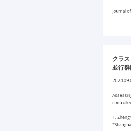
Journal o
クラス
並行群
2024.09.
Assessing
controlle
T. Zheng*,
*Shanghai