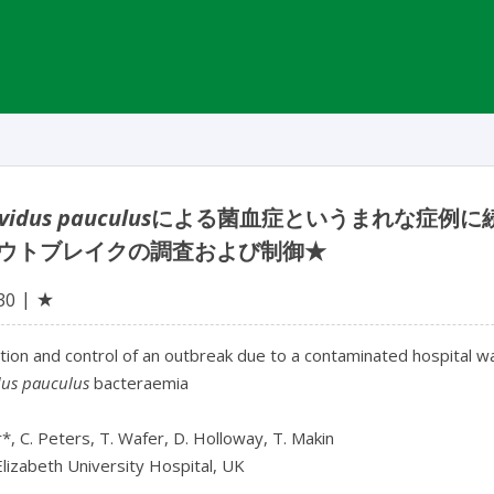
vidus pauculus
による菌血症というまれな症例に
ウトブレイクの調査および制御★
★
30
tion and control of an outbreak due to a contaminated hospital wa
dus pauculus
bacteraemia
r*, C. Peters, T. Wafer, D. Holloway, T. Makin
lizabeth University Hospital, UK