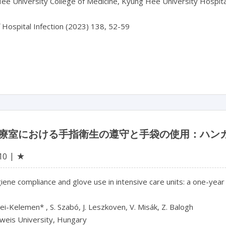
e University College of Medicine, Kyung Hee University Hospital
f Hospital Infection (2023) 138, 52-59

療室における手指衛生の遵守と手袋の使用：ハンガ
★
10
ene compliance and glove use in intensive care units: a one-year
ei-Kelemen* , S. Szabó, J. Leszkoven, V. Misák, Z. Balogh

eis University, Hungary
