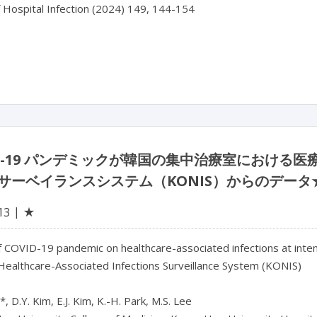
f Hospital Infection (2024) 149, 144-154

ID-19 パンデミックが韓国の集中治療室におけ
サーベイランスシステム（KONIS）からのデータ
★
13
 COVID-19 pandemic on healthcare-associated infections at intens
Healthcare-Associated Infections Surveillance System (KONIS)

, D.Y. Kim, E.J. Kim, K.-H. Park, M.S. Lee
