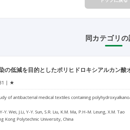
同カテゴリの
染の低減を目的としたポリヒドロキシアルカン酸
★
31
study of antibacterial medical textiles containing polyhydroxyalkano
Y-Y. Wei, J.Li, Y-Y. Sun, S.R. Liu, K.M. Ma, P.H-M. Leung, X.M. Tao

 Kong Polytechnic University, China
