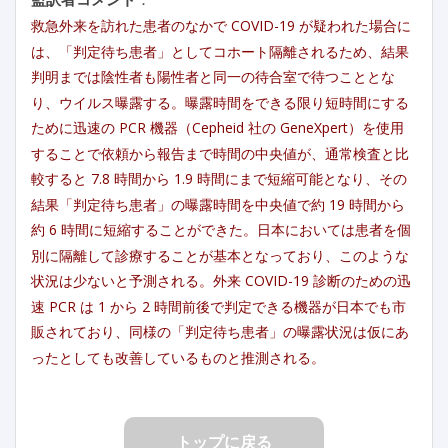
救急外来を訪れた患者のなかで COVID-19 が疑われた場合に
は、「判定待ち患者」としてコホート隔離されるため、結果
判明までは陰性者も陽性者と同一の待合室で待つこととな
り、ウイルス曝露する。曝露時間をできる限り短時間にする
ために迅速の PCR 機器（Cepheid 社の GeneXpert）を使用
することで依頼から報告まで時間の中央値が、通常検査と比
較すると 7.8 時間から 1.9 時間にまで短縮可能となり、その
結果「判定待ち患者」の曝露時間を中央値で約 19 時間から
約 6 時間に短縮することができた。日本においては患者を個
別に隔離して診療することが基本となっており、このような
状況は少ないと予測される。外来 COVID-19 診断のための迅
速 PCR は 1 から 2 時間前後で判定できる機器が日本でも市
販されており、同様の「判定待ち患者」の曝露状況は仮にあ
ったとしても改善しているものと推測される。
トップに戻る