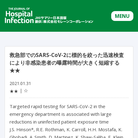
MENU
救急部でのSARS-CoV-2に標的を絞った迅速検査
により非感染患者の曝露時間が大きく短縮する
★★
2021.01.31
☆
★★
Targeted rapid testing for SARS-CoV-2 in the
emergency department is associated with large
reductions in uninfected patient exposure time
J.S. Hinson*, R.E. Rothman, K. Carroll, H.H. Mostafa, K.
Ghobadi, A. Smith, D. Martinez, K. Shaw-Saliba, E. Klein,