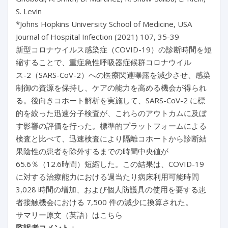
S. Levin
*Johns Hopkins University School of Medicine, USA
Journal of Hospital Infection (2021) 107, 35-39
新型コロナウイルス感染症（COVID-19）の診断時間を短
縮することで、重症急性呼吸器症候群コロナウイル
ス-2（SARS-CoV-2）への医療関連曝露を減少させ、感染
制御の資源を保持し、ケアの能力を高める機会が得られ
る。後向きコホート解析を実施して、SARS-CoV-2 に標
的を絞った迅速分子検査が、これらのアウトカムに及ぼ
す影響の評価を行った。標準的プラットフォームによる
検査と比べて、迅速検査により隔離コホートから診断結
果陰性の患者を除外するまでの時間中央値が
65.6％（12.6時間）短縮した。この結果は、COVID-19
に対する治療能力における週当たり病床利用可能時間
3,028 時間の増加、および個人防護具の使用を要する患
者接触機会における 7,500 件の減少に換算された。
サマリー原文（英語）はこちら
監訳者コメント
：