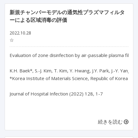
新規チャンバーモデルの通気性プラズマフィルタ
ーによる区域消毒の評価
2022.10.28
☆
Evaluation of zone disinfection by air-passable plasma filter
K.H. Baek*, S.-J. Kim, T. Kim, Y. Hwang, J.Y. Park, J.-Y. Yang, S.
*Korea Institute of Materials Science, Republic of Korea

Journal of Hospital Infection (2022) 128, 1-7

続きを読む