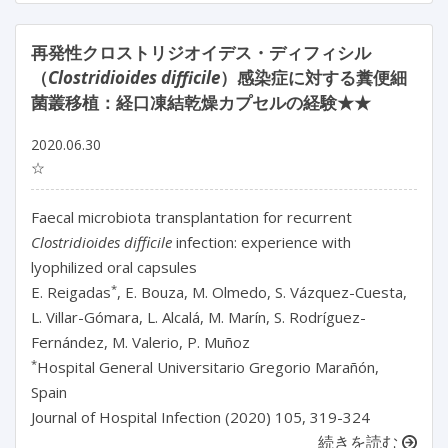
再発性クロストリジオイデス・ディフィシル
（
Clostridioides difficile
）感染症に対する糞便細
菌叢移植：経口凍結乾燥カプセルの経験★★
2020.06.30
☆
Faecal microbiota transplantation for recurrent
Clostridioides difficile
infection: experience with
lyophilized oral capsules
*
E. Reigadas
, E. Bouza, M. Olmedo, S. Vázquez-Cuesta,
L. Villar-Gómara, L. Alcalá, M. Marín, S. Rodríguez-
Fernández, M. Valerio, P. Muñoz
*
Hospital General Universitario Gregorio Marañón,
Spain
Journal of Hospital Infection (2020) 105, 319-324
続きを読む