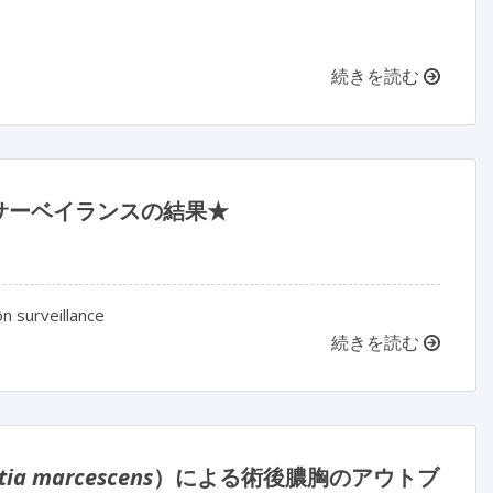
続きを読む
サーベイランスの結果★
on surveillance
続きを読む
tia marcescens
）による術後膿胸のアウトブ