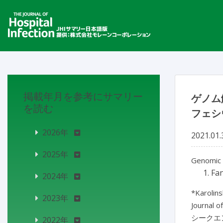
掲載年月を参考にサマリー
ゲノム
を読む
フェシウ
2026年
2021.01.
2025年
Genomic a
Fan
2024年
*Karolins
2023年
Journal o
シークエン
2022年