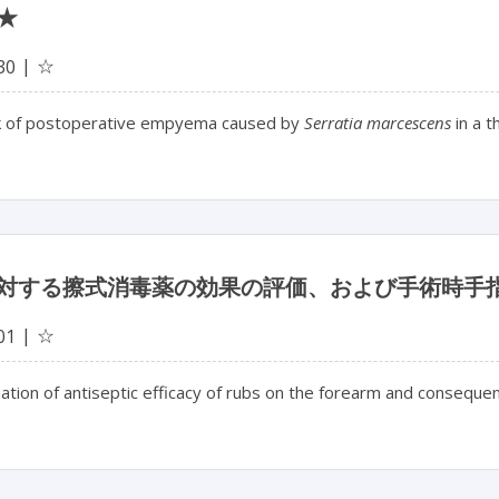
★
☆
30
 of postoperative empyema caused by
Serratia marcescens
in a t
対する擦式消毒薬の効果の評価、および手術時手
☆
01
tion of antiseptic efficacy of rubs on the forearm and consequenc