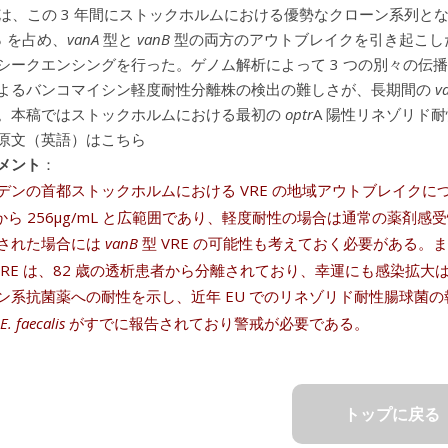
）は、この 3 年間にストックホルムにおける優勢なクローン系列となった。S
％ を占め、
vanA
型と
vanB
型の両方のアウトブレイクを引き起こした。重
シークエンシングを行った。ゲノム解析によって 3 つの別々の伝
よるバンコマイシン軽度耐性分離株の検出の難しさが、長期間の
v
。本稿ではストックホルムにおける最初の
optr
A 陽性リネゾリド耐
原文（英語）はこちら
メント
：
デンの首都ストックホルムにおける VRE の地域アウトブレイクに
mL から 256μg/mL と広範囲であり、軽度耐性の場合は通常の
された場合には
vanB
型 VRE の可能性も考えておく必要がある。
VRE は、82 歳の透析患者から分離されており、幸運にも感染拡
ン系抗菌薬への耐性を示し、近年 EU でのリネゾリド耐性腸球菌
E. faecalis
がすでに報告されており警戒が必要である。
トップに戻る