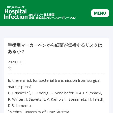
MENU
手術用マーカーペンから細菌が伝播するリスクは
あるか？
2020.10.30
☆
Is there a risk for bacterial transmission from surgical
marker pens?
*
P. Brinskelle
, E. Koenig, G. Sendlhofer, K.A. Baumhackl,
R. Winter, I. Sawetz, L.P. Kamolz, I. Steinmetz, H. Friedl,
D.B. Lumenta
*
Medical University of Graz, Austria