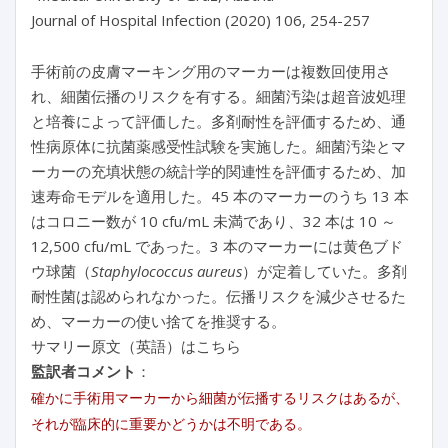
Journal of Hospital Infection (2020) 106, 254-257
手術前の皮膚マーキング用のマーカーは複数回使用さ
れ、細菌伝播のリスクを有する。細菌汚染は超音波処理
と培養によって評価した。多剤耐性を評価するため、通
性病原体に抗菌薬感受性試験を実施した。細菌汚染とマ
ーカーの充填状態の統計学的関連性を評価するため、加
速寿命モデルを適用した。45 本のマーカーのうち 13 本
はコロニー数が 10 cfu/mL 未満であり、32 本は 10 ～
12,500 cfu/mL であった。3 本のマーカーには黄色ブド
ウ球菌（
Staphylococcus aureus
）が定着していた。多剤
耐性菌は認められなかった。伝播リスクを減少させるた
め、マーカーの使い捨てを推奨する。
サマリー原文（英語）はこちら
監訳者コメント
：
確かに手術用マーカーから細菌が伝播するリスクはあるが、
それが臨床的に重要かどうかは不明である。