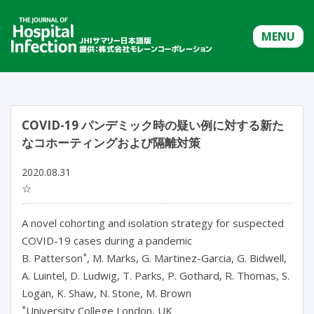
MENU
COVID-19 パンデミック時の疑い例に対する新た
なコホーティングおよび隔離対策
2020.08.31
☆
A novel cohorting and isolation strategy for suspected
COVID-19 cases during a pandemic
*
B. Patterson
, M. Marks, G. Martinez-Garcia, G. Bidwell,
A. Luintel, D. Ludwig, T. Parks, P. Gothard, R. Thomas, S.
Logan, K. Shaw, N. Stone, M. Brown
*
University College London, UK