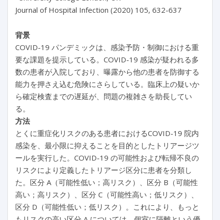
Journal of Hospital Infection (2020) 105, 632-637
背景
COVID-19 パンデミックは、感染予防・制御における重
要な課題を提示している。COVID-19 感染が疑われる多
数の患者が入院しており、曝露から他の患者を防御する
能力を押さえ込む危険にさらしている。臨床上の疑いか
ら確定検査までの遅延が、問題の複雑さを助長してい
る。
方法
とくに重症化リスクのある患者におけるCOVID-19 院内
感染を、最小限に抑えることを目的としたトリアージツ
ールを実行した。COVID-19 の可能性および転帰不良の
リスクにより定義したトリアージ区分に患者を分類し
た。区分 A（可能性低い；高リスク）、区分 B（可能性
高い；高リスク）、区分 C（可能性高い；低リスク）、
区分 D（可能性低い；低リスク）。これにより、もっと
もリスクの高い区分 A については、個室に隔離という優