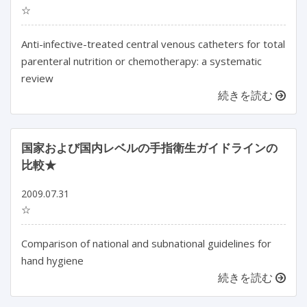
☆
Anti-infective-treated central venous catheters for total
parenteral nutrition or chemotherapy: a systematic
review
続きを読む
国家および国内レベルの手指衛生ガイドラインの
比較★
2009.07.31
☆
Comparison of national and subnational guidelines for
hand hygiene
続きを読む