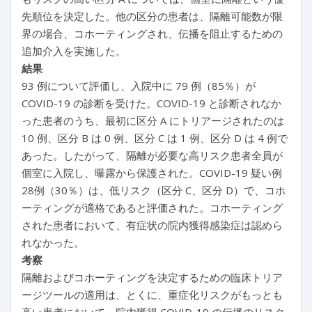
先順位を決定した。他の区分の患者は、隔離可能数が限
界の場合、コホーティングされ、伝播を阻止するための
追加介入を実施した。
結果
93 例について評価し、入院中に 79 例（85％）が
COVID-19 の診断を受けた。COVID-19 と診断されなか
った患者のうち、最初に区分 A にトリアージされたのは
10 例、区分 B は 0 例、区分 C は 1 例、区分 D は 4 例で
あった。したがって、隔離が必要な高リスク患者全員が
個室に入院し、曝露から保護された。COVID-19 疑い例
28例（30％）は、低リスク（区分 C、区分 D）で、コホ
ーティングが適格であると評価された。コホーティング
された患者において、有症状の院内獲得感染症は認めら
れなかった。
考察
隔離およびコホーティングを決定するための臨床トリア
ージツールの適用は、とくに、重症化リスクがもっとも
高い患者において、院内獲得 COVID-19 の伝播のリスク