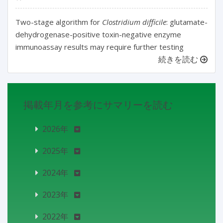
Two-stage algorithm for
Clostridium difficile
: glutamate-
dehydrogenase-positive toxin-negative enzyme
immunoassay results may require further testing
続きを読む
掲載年月を参考にサマリーを読む
2026年
2025年
2024年
2023年
2022年