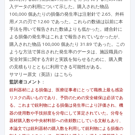
入データの利用について示した。購入された物品
100,000 個あたりの損傷の発生率は注射針で 2.65、外科
用メスの刃で 12.60 であった。これらの数値は以前に本
手法を用いて報告された数値よりも低かった。縫合針に
よる損傷の発生率はこれまで報告されていなかったが、
購入された物品 100,000 個あたり 31.89 であった。この
ような方法で算出された発生率のデータは、施設職員の
安全対策に関する方針と実践を知らせるために、購入費
の見積もりとともに利用できる可能性がある。
サマリー原文（英語）はこちら
監訳者コメント
：
鋭利器材による損傷は、医療従事者にとって職務上最も感染
リスクの高いものであり、予防のための安全確保は必須であ
る。これまで鋭利物による損傷は発生率により評価され、機
器の使用数や手技頻度を分母にして算定されていた。分母を
器材購入数や中央材料部への依頼数にしている文献もあり、
本論文では鋭利器材の購入数を利用して鋭利物による損傷の