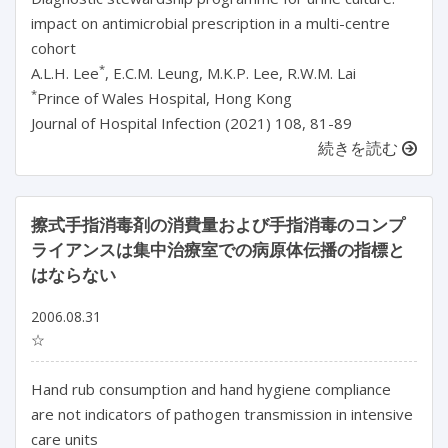
impact on antimicrobial prescription in a multi-centre
cohort
*
A.L.H. Lee
, E.C.M. Leung, M.K.P. Lee, R.W.M. Lai
*
Prince of Wales Hospital, Hong Kong
Journal of Hospital Infection (2021) 108, 81-89
続きを読む
擦式手指消毒剤の消費量および手指消毒のコンプ
ライアンスは集中治療室での病原体伝播の指標と
はならない
2006.08.31
☆
Hand rub consumption and hand hygiene compliance
are not indicators of pathogen transmission in intensive
care units