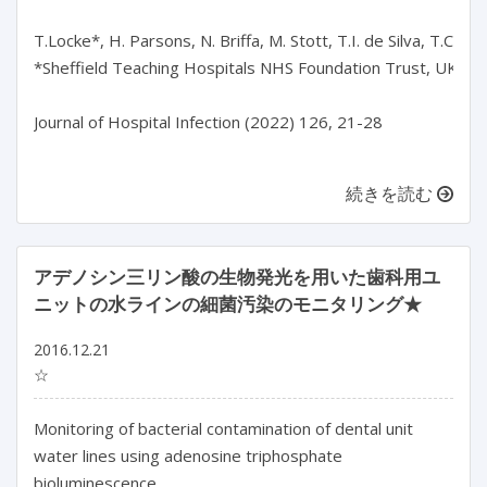
T.Locke*, H. Parsons, N. Briffa, M. Stott, T.I. de Silva, T.C. Dar
*Sheffield Teaching Hospitals NHS Foundation Trust, UK

Journal of Hospital Infection (2022) 126, 21-28

続きを読む
アデノシン三リン酸の生物発光を用いた歯科用ユ
ニットの水ラインの細菌汚染のモニタリング★
2016.12.21
☆
Monitoring of bacterial contamination of dental unit
water lines using adenosine triphosphate
bioluminescence