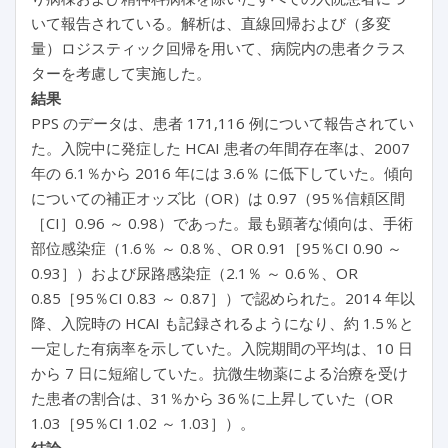
いて報告されている。解析は、直線回帰および（多変
量）ロジスティック回帰を用いて、病院内の患者クラス
ターを考慮して実施した。
結果
PPS のデータは、患者 171,116 例について報告されてい
た。入院中に発症した HCAI 患者の年間存在率は、2007
年の 6.1％から 2016 年には 3.6％ に低下していた。傾向
についての補正オッズ比（OR）は 0.97（95％信頼区間
［CI］0.96 ～ 0.98）であった。最も顕著な傾向は、手術
部位感染症（1.6％ ～ 0.8％、OR 0.91［95％CI 0.90 ～
0.93］）および尿路感染症（2.1％ ～ 0.6％、OR
0.85［95％CI 0.83 ～ 0.87］）で認められた。2014 年以
降、入院時の HCAI も記録されるようになり、約 1.5％と
一定した有病率を示していた。入院期間の平均は、10 日
から 7 日に短縮していた。抗微生物薬による治療を受け
た患者の割合は、31％から 36％に上昇していた（OR
1.03［95％CI 1.02 ～ 1.03］）。
結論