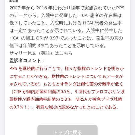
2007 年から 2016 年にわたり隔年で実施されていたPPS
のデータから、入院中に発症した HCAI 患者の存在率は
低下していたこと、入院時における HCAI 患者の発生率
は一定であったことが示されている。入院中に発生した
HCAI の補正 OR が 0.97 であったことは、発生率の真の
低下は年間約 3％であったことを示唆している。
サマリー原文（英語）はこちら
監訳者コメント
：
PPS を継続的に行うことで、様々な指標のトレンドを明らか
にすることができる。耐性菌のトレンドについてもデータが
示されているが、もともとオランダは耐性菌の分離率が低く
（CRE が腸内細菌科細菌の0.5％、3 世代セファロスポリン系
薬耐性が腸内細菌科細菌の 5.8％、MRSA が黄色ブドウ球菌
の0.7％！）、有意な減少は認めなかったとのことである。
トップに戻る