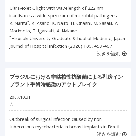
Ultraviolet C light with wavelength of 222 nm
inactivates a wide spectrum of microbial pathogens
*
K. Narita
, K. Asano, K. Naito, H. Ohashi, M. Sasaki, Y.
Morimoto, T. Igarashi, A. Nakane
*
Hirosaki University Graduate School of Medicine, Japan
Journal of Hospital Infection (2020) 105, 459-467
続きを読む
ブラジルにおける非結核性抗酸菌による乳房イン
プラント手術時感染のアウトブレイク
2007.10.31
☆
Outbreak of surgical infection caused by non-
tuberculous mycobacteria in breast implants in Brazil
続きを読む