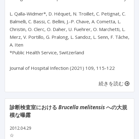
L. Qalla-Widmer*, D. Héquet, N. Troillet, C. Petignat, C.
Balmelli, C. Bassi, C. Bellini, J.-P. Chave, A. Cometta, L.
Christin, O. Clerc, O. Daher, U. Fuehrer, O. Marchetti, L.
Merz, V. Portillo, G. Pralong, L. Sandoz, L. Senn, F. Tâche,
A. Iten
*Public Health Service, Switzerland
Journal of Hospital Infection (2021) 109, 115-122
続きを読む
診断検査室における
Brucella melitensis
への大規
模な曝露
2012.04.29
☆