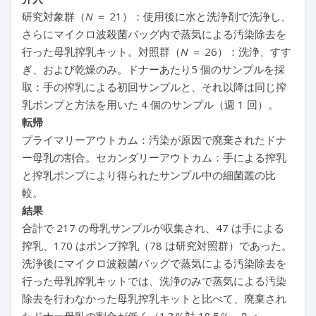
研究対象群（
N
＝ 21）：使用後に水と洗浄剤で洗浄し、
さらにマイクロ波殺菌バッグ内で蒸気による汚染除去を
行った母乳搾乳キット。対照群（
N
＝ 26）：洗浄、すす
ぎ、および乾燥のみ。ドナーあたり5 個のサンプルを採
取：手の搾乳による初回サンプルと、それ以降は同じ搾
乳ポンプと方法を用いた 4 個のサンプル（週 1 回）。
転帰
プライマリーアウトカム：汚染が原因で廃棄されたドナ
ー母乳の割合。セカンダリーアウトカム：手による搾乳
と搾乳ポンプにより得られたサンプル中の細菌叢の比
較。
結果
合計で 217 の母乳サンプルが収集され、47 は手による
搾乳、170 はポンプ搾乳（78 は研究対照群）であった。
洗浄後にマイクロ波殺菌バッグで蒸気による汚染除去を
行った母乳搾乳キットでは、洗浄のみで蒸気による汚染
除去を行わなかった母乳搾乳キットと比べて、廃棄され
たドナー母乳の割合が低く（1.3％対 18.5％、
P
＜