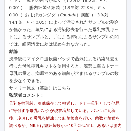
0.001）、腸内細菌科細菌（1.3％対 22.8％、
P
＜
0.001）およびカンジダ（
Candida
）属菌（1.3％対
14.1％、
P
＜ 0.05）によって汚染されたサンプルの割合
が低かった。蒸気による汚染除去を行った母乳搾乳キッ
トによるサンプルと、手による搾乳によるサンプルの間
では、細菌汚染に差は認められなかった。
結論
洗浄後にマイクロ波殺菌バッグで蒸気による汚染除去を
行った母乳搾乳キットを使用すると、廃棄に至るドナー
母乳の量と、病原性のある細菌が含まれるサンプルの数
を少なくできる。
サマリー原文（英語）はこちら
監訳者コメント
：
母乳を搾乳後、冷凍保存して輸送し、ドナー母乳として他児
に寄付する母乳バンクが現在増加している。バンクに到着
後、冷凍した母乳を解凍して細菌検査を行い、菌数と菌種を
5
調べるが、NICE は総細菌数が＞10
CFU/mL、あるいは腸内