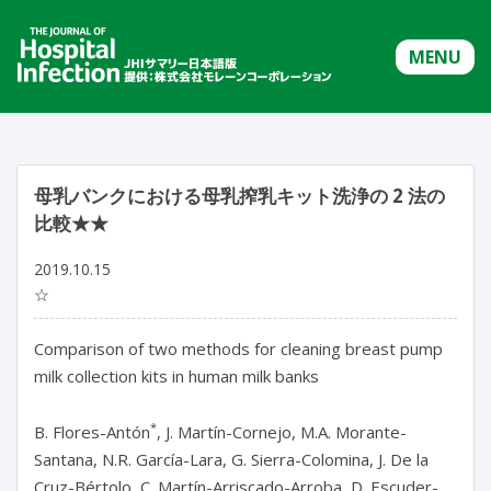
MENU
母乳バンクにおける母乳搾乳キット洗浄の 2 法の
比較★★
2019.10.15
☆
Comparison of two methods for cleaning breast pump
milk collection kits in human milk banks
*
B. Flores-Antón
, J. Martín-Cornejo, M.A. Morante-
Santana, N.R. García-Lara, G. Sierra-Colomina, J. De la
Cruz-Bértolo, C. Martín-Arriscado-Arroba, D. Escuder-