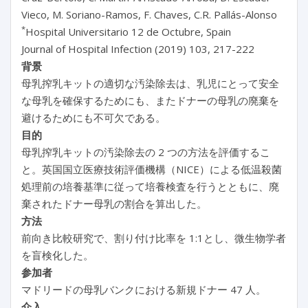
Vieco, M. Soriano-Ramos, F. Chaves, C.R. Pallás-Alonso
*
Hospital Universitario 12 de Octubre, Spain
Journal of Hospital Infection (2019) 103, 217-222
背景
母乳搾乳キットの適切な汚染除去は、乳児にとって安全
な母乳を確保するためにも、またドナーの母乳の廃棄を
避けるためにも不可欠である。
目的
母乳搾乳キットの汚染除去の 2 つの方法を評価するこ
と。英国国立医療技術評価機構（NICE）による低温殺菌
処理前の培養基準に従って培養検査を行うとともに、廃
棄されたドナー母乳の割合を算出した。
方法
前向き比較研究で、割り付け比率を 1:1とし、微生物学者
を盲検化した。
参加者
マドリードの母乳バンクにおける新規ドナー 47 人。
介入