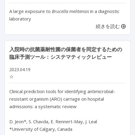
A large exposure to
Brucella melitensis
in a diagnostic
laboratory
続きを読む
入院時の抗菌薬耐性菌の保菌者を同定するための
臨床予測ツール：システマティックレビュー
2023.04.19
☆
Clinical prediction tools for identifying antimicrobial-
resistant organism (ARO) carriage on hospital 
admissions: a systematic review

D. Jeon*, S. Chavda, E. Rennert-May, J. Leal

*University of Calgary, Canada
