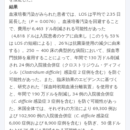
結果
血液培養汚染がみられた患者では、LOS は平均で 2.35 日
延長した（
P
＝ 0.0076）。血液培養汚染を回避すること
で、費用が 6,463 ドル削減される可能性があった
（4,818 ドルは入院患者のケアに由来し［このうち 53％
は LOS の短縮による］、26％は抗菌薬使用の減少に由来
する）。250 ～ 400 床の典型的な病院において、採血専
門技師を雇用することによって、年間で 130 万ドル削減
され 24 例の入院後合併症（クロストリジウム・ディフィ
シル［
Clostridium difficile
］感染症 2 症例を含む）を防ぐ
可能性があった。また、臨床効果のエビデンスに基づく
と、研究された「採血時初期血液分離装置」を使用する
と、年間で 190 万ドルを削減し 34 例の入院後合併症
（
C. difficile
感染症 3 症例を含む）を防ぐ可能性があっ
た。米国全体では、それぞれの方法により 69,300 例お
よび 102,900 例の入院後合併症（
C. difficile
感染症
6,000 症例および 8,900 症例を含む）を防ぎ、50 億ドル
および 75 億ドル削減される可能性があった。