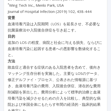
*
Wing Tech Inc., Menlo Park, USA
Journal of Hospital Infection (2019) 102, 438-444
背景
血液培養汚染は入院期間（LOS）を延長させ、不必要な
抗菌薬療法や入院後合併症を引き起こす。
目的
追加の LOS の程度、病院と社会に与える損失、ならびに
血液培養汚染に起因する患者への悪影響を数値化するこ
と。
方法
敗血症と適合する症状のある入院患者を含めて、後向き
マッチング生存分析を実施した。主要な LOSのデータ、
修正デルファイ・プロセス、公表された情報源に基づ
き、血液培養汚染の費用、入院後合併症、潜在的な費用
削減額を算出した。費用分析によって標準的治療と血液
培養汚染を減少させるための介入を比較し、典型的な病
院および米国全体にもたらす年間の経済的・臨床的結果
を推定した。