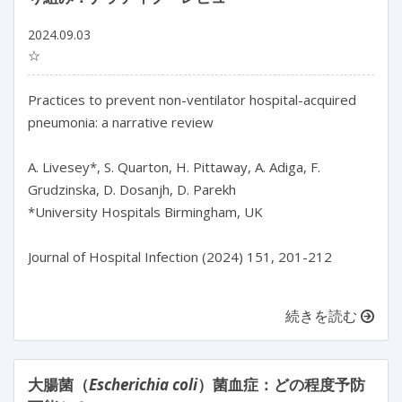
2024.09.03
☆
Practices to prevent non-ventilator hospital-acquired 
pneumonia: a narrative review

A. Livesey*, S. Quarton, H. Pittaway, A. Adiga, F. 
Grudzinska, D. Dosanjh, D. Parekh

*University Hospitals Birmingham, UK

Journal of Hospital Infection (2024) 151, 201-212

続きを読む
大腸菌（
Escherichia coli
）菌血症：どの程度予防