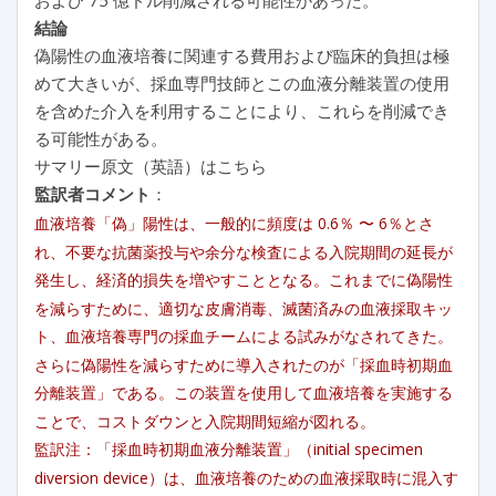
結論
偽陽性の血液培養に関連する費用および臨床的負担は極
めて大きいが、採血専門技師とこの血液分離装置の使用
を含めた介入を利用することにより、これらを削減でき
る可能性がある。
サマリー原文（英語）はこちら
監訳者コメント
：
血液培養「偽」陽性は、一般的に頻度は 0.6％ 〜 6％とさ
れ、不要な抗菌薬投与や余分な検査による入院期間の延長が
発生し、経済的損失を増やすこととなる。これまでに偽陽性
を減らすために、適切な皮膚消毒、滅菌済みの血液採取キッ
ト、血液培養専門の採血チームによる試みがなされてきた。
さらに偽陽性を減らすために導入されたのが「採血時初期血
分離装置」である。この装置を使用して血液培養を実施する
ことで、コストダウンと入院期間短縮が図れる。
監訳注：「採血時初期血液分離装置」（initial specimen
diversion device）は、血液培養のための血液採取時に混入す