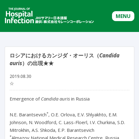
MENU
ロシアにおけるカンジダ・オーリス（
Candida
auris
）の出現★★
2019.08.30
☆
Emergence of
Candida auris
in Russia
*
N.E. Barantsevich
, O.E. Orlova, E.V. Shlyakhto, E.M.
Johnson, N. Woodford, C. Lass-Floerl, I.V. Churkina, S.D.
Mitrokhin, A.S. Shkoda, E.P. Barantsevich
*
Almazov National Medical Research Centre, Russia