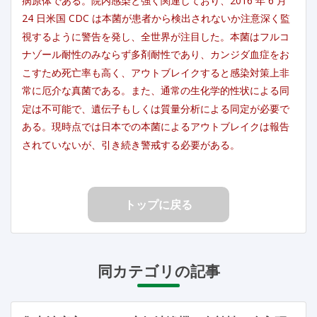
病原体である。院内感染と強く関連しており、2016 年 6 月
24 日米国 CDC は本菌が患者から検出されないか注意深く監
視するように警告を発し、全世界が注目した。本菌はフルコ
ナゾール耐性のみならず多剤耐性であり、カンジダ血症をお
こすため死亡率も高く、アウトブレイクすると感染対策上非
常に厄介な真菌である。また、通常の生化学的性状による同
定は不可能で、遺伝子もしくは質量分析による同定が必要で
ある。現時点では日本での本菌によるアウトブレイクは報告
されていないが、引き続き警戒する必要がある。
トップに戻る
同カテゴリの記事