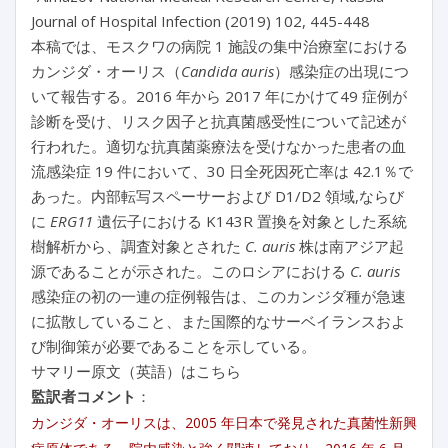
Journal of Hospital Infection (2019) 102, 445-448
本稿では、モスクワの病院 1 施設の集中治療室における
カンジダ・オーリス（
Candida auris
）感染症の出現につ
いて報告する。2016 年から 2017 年にかけて49 症例が
診断を受け、リスク因子と抗真菌感受性について記述が
行われた。適切な抗真菌薬療法を受けなかった患者の血
流感染症 19 件において、30 日全死因死亡率は 42.1％で
あった。内部転写スペーサーおよび D1/D2 領域,ならび
に
ERG11
遺伝子における K143R 置換を対象とした系統
樹解析から、調査対象とされた
C. auris
株は南アジア起
源であることが示された。このロシアにおける
C. auris
感染症の初の一連の症例報告は、このカンジダ種が急速
に拡散していること、また国際的なサーベイランスおよ
び制御策が必要であることを示している。
サマリー原文（英語）はこちら
監訳者コメント
：
カンジダ・オーリスは、2005 年日本で発見された真菌性新興