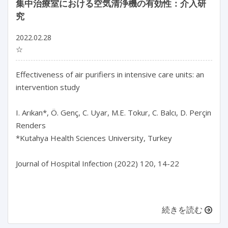
集中治療室における空気清浄機の有効性：介入研
究
2022.02.28
☆
Effectiveness of air purifiers in intensive care units: an
intervention study
I. Arıkan*, Ö. Genç, C. Uyar, M.E. Tokur, C. Balcı, D. Perçin
Renders
*Kutahya Health Sciences University, Turkey
Journal of Hospital Infection (2022) 120, 14-22
続きを読む