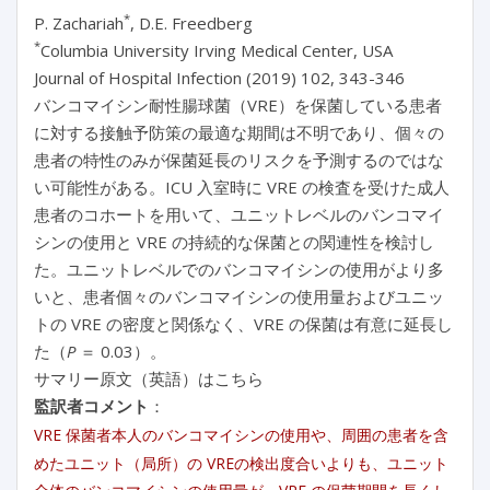
*
P. Zachariah
, D.E. Freedberg
*
Columbia University Irving Medical Center, USA
Journal of Hospital Infection (2019) 102, 343-346
バンコマイシン耐性腸球菌（VRE）を保菌している患者
に対する接触予防策の最適な期間は不明であり、個々の
患者の特性のみが保菌延長のリスクを予測するのではな
い可能性がある。ICU 入室時に VRE の検査を受けた成人
患者のコホートを用いて、ユニットレベルのバンコマイ
シンの使用と VRE の持続的な保菌との関連性を検討し
た。ユニットレベルでのバンコマイシンの使用がより多
いと、患者個々のバンコマイシンの使用量およびユニッ
トの VRE の密度と関係なく、VRE の保菌は有意に延長し
た（
P
＝ 0.03）。
サマリー原文（英語）はこちら
監訳者コメント
：
VRE 保菌者本人のバンコマイシンの使用や、周囲の患者を含
めたユニット（局所）の VREの検出度合いよりも、ユニット