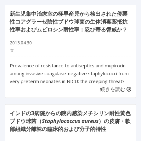
新生児集中治療室の極早産児から検出された侵襲
性コアグラーゼ陰性ブドウ球菌の生体消毒薬抵抗
性率およびムピロシン耐性率：忍び寄る脅威か？
2013.04.30
☆
Prevalence of resistance to antiseptics and mupirocin
among invasive coagulase-negative staphylococci from
very preterm neonates in NICU: the creeping threat?
続きを読む
インドの3病院からの院内感染メチシリン耐性黄色
ブドウ球菌（
Staphylococcus aureus
）の皮膚・軟
部組織分離株の臨床的および分子的特性