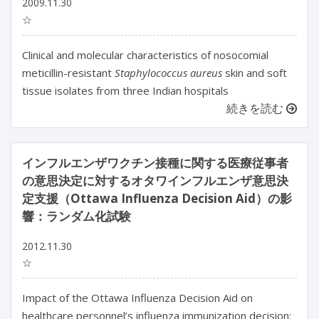
2009.11.30
☆
Clinical and molecular characteristics of nosocomial
meticillin-resistant
Staphylococcus aureus
skin and soft
tissue isolates from three Indian hospitals
続きを読む
インフルエンザワクチン接種に関する医療従事者
の意思決定に対するオタワインフルエンザ意思決
定支援（Ottawa Influenza Decision Aid）の影
響：ランダム化試験
2012.11.30
☆
Impact of the Ottawa Influenza Decision Aid on
healthcare personnel’s influenza immunization decision: