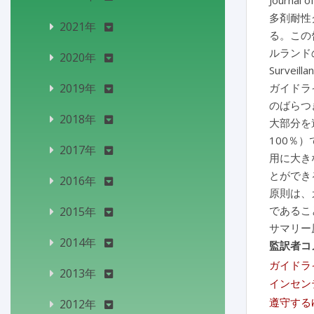
Journal o
多剤耐性
2021年
る。この
ルランドの
2020年
Survei
2019年
ガイドラ
のばらつ
2018年
大部分を
100％
2017年
用に大きな
とができ
2016年
原則は、
であるこ
2015年
サマリー
2014年
監訳者コ
ガイドラ
2013年
インセン
遵守する
2012年