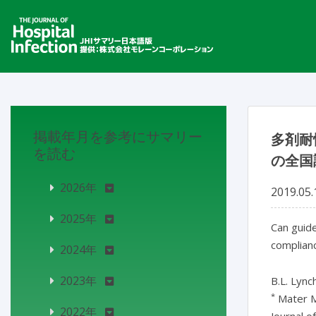
掲載年月を参考にサマリー
多剤耐
を読む
の全国
2026年
2019.05.
2025年
Can guide
complianc
2024年
2023年
B.L. Lync
*
Mater Mi
2022年