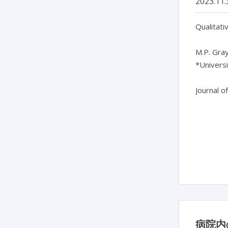
2023.11.
Qualitati
M.P. Gray
*Universi
Journal o
病院内の