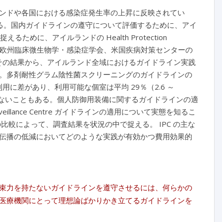
ンドや各国における感染症発生率の上昇に反映されてい
ある。国内ガイドラインの遵守について評価するために、アイ
めに、アイルランドの Health Protection
tion Society、欧州臨床微生物学・感染症学会、米国疾病対策センターの
。その結果から、アイルランド全域におけるガイドライン実践
。多剤耐性グラム陰性菌スクリーニングのガイドラインの
に差があり、利用可能な個室は平均 29％（2.6 ～
れないこともある。個人防御用装備に関するガイドラインの適
veillance Centre ガイドラインの適用について実態を知るこ
の比較によって、調査結果を状況の中で捉える。 IPC の主な
伝播の低減においてどのような実践が有効かつ費用効果的
束力を持たないガイドラインを遵守させるには、何らかの
医療機関にとって理想論ばかりかき立てるガイドラインを