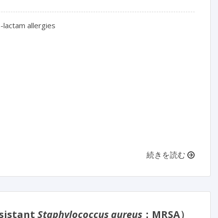
lactam allergies

続きを読む
istant
Staphylococcus aureus
；MRSA）