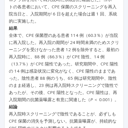
トの各患者において、CPE 保菌のスクリーニングを再入
院当日と、入院期間が 6 日を超えた場合は週 1 回、系統
的に実施した。
結果
全体で、CPE 保菌歴のある患者 114 例（60.3％）が当院
に再入院した。再入院の期間が 24 時間未満のためスクリ
ーニングを受けなかった患者 12 例を除外すると、最初の
再入院時に、88 例（86.3％）が CPE 陰性、14 例
（13.7％）が CPE 陽性であった。研究期間中、CPE 陽性
の 14 例は感染状況に変化がなく、CPE 陽性のままであ
った。陰性患者 88 例のうち、65 例は研究期間中、陰性
のまま経過し、23 例は再入院時スクリーニングで陰性で
あったが、その後、CPE 陽性となった。CPE 陽性は、再
入院期間の抗菌薬曝露と有意に関連した（
P
＜ 0.001）。
結論
再入院時スクリーニングで陰性であることが、必ずしも
CPE 保菌の消失を予測しない。抗菌薬曝露が、持続的な
CPE 陽性のリスクに影響するようである。