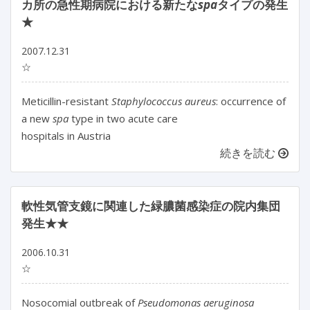
カ所の急性期病院における新たな
spa
タイプの発生
★
2007.12.31
☆
Meticillin-resistant
Staphylococcus aureus
: occurrence of
a new
spa
type in two acute care
hospitals in Austria
続きを読む
軟性気管支鏡に関連した緑膿菌感染症の院内集団
発生★★
2006.10.31
☆
Nosocomial outbreak of
Pseudomonas aeruginosa