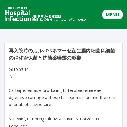
MENU
再入院時のカルバペネマーゼ産生腸内細菌科細菌
の消化管保菌と抗菌薬曝露の影響
2019.05.10
☆
Carbapenemase-producing Enterobacteriaceae
digestive carriage at hospital readmission and the role
of antibiotic exposure
*
S. Evain
, C. Bourigault, M.-E. Juvin, S. Corvec, D.
Lepelletie