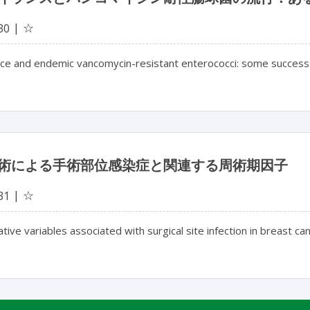
☆
30
nce and endemic vancomycin-resistant enterococci: some success i
術による手術部位感染症と関連する周術期因子
☆
31
tive variables associated with surgical site infection in breast c