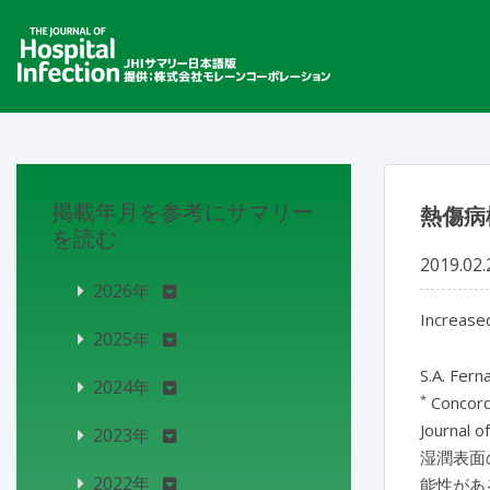
掲載年月を参考にサマリー
熱傷病
を読む
2019.02.
2026年
Increase
2025年
S.A. Fern
2024年
*
Concord 
Journal o
2023年
湿潤表面
2022年
能性があ