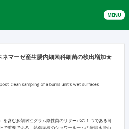
MENU
ペネマーゼ産生腸内細菌科細菌の検出増加★
st-clean sampling of a burns unit’s wet surfaces
）を含む多剤耐性グラム陰性菌のリザーバの 1 つである可
る上で重要である。熱傷病棟のシャワールームの床排水管由