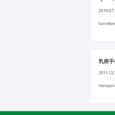
2010.07.
Surveilla
乳癌手
2011.12.
Periopera