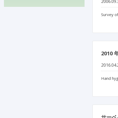
2006.09.
Survey of
201
2016.04.
Hand hygi
サーベ