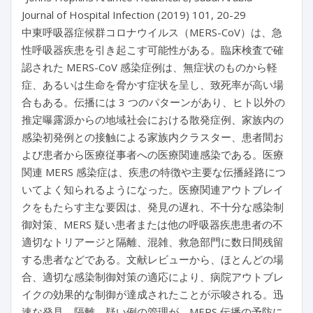
Journal of Hospital Infection (2019) 101, 20-29
中東呼吸器症候群コロナウイルス（MERS-CoV）は、急
性呼吸器疾患を引き起こす可能性がある。臨床検査で確
認された MERS-CoV 感染症例は、無症状のものから軽
症、あるいは生命を脅かす症状を呈し、致死率が高い場
合もある。伝播には 3 つのパターンがあり、ヒト以外の
推定曝露源からの地域社会における散発症例、家族内の
感染初発例との接触による家族内クラスター、患者間お
よび患者から医療従事者への医療関連感染である。医療
関連 MERS 感染症は、疾患の特徴や主要な伝播経路につ
いてよく知られるようになった。医療関連アウトブレイ
クをもたらす主な要因は、発見の遅れ、不十分な感染制
御対策、MERS 疑い患者または他の呼吸器疾患患者の不
適切なトリアージと隔離、混雑、救急部門に数日間残留
する患者などである。文献レビューから、ほとんどの場
合、適切な感染制御対策の適応により、病院アウトブレ
イクの効果的な制御が達成されたことが示唆される。迅
速な発見、隔離、疑い例の管理が、MERS 伝播の予防に