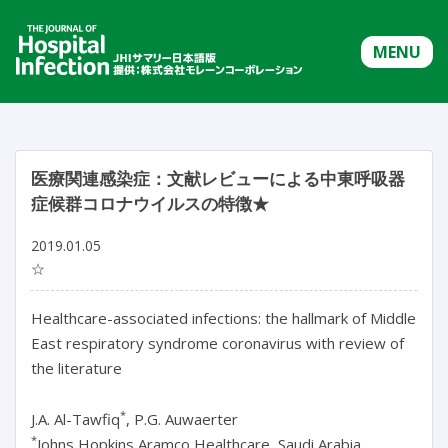
MENU
医療関連感染症：文献レビューによる中東呼吸器
症候群コロナウイルスの特徴★
2019.01.05
☆
Healthcare-associated infections: the hallmark of Middle
East respiratory syndrome coronavirus with review of
the literature
*
J.A. Al-Tawfiq
, P.G. Auwaerter
*
Johns Hopkins Aramco Healthcare, Saudi Arabia