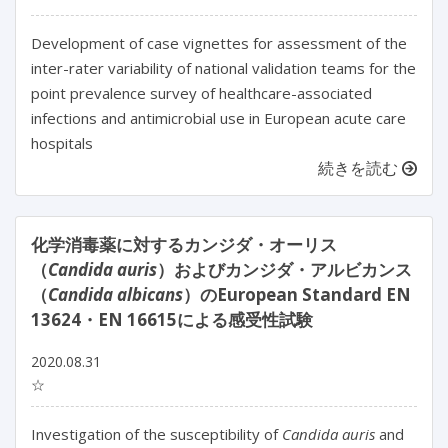
Development of case vignettes for assessment of the
inter-rater variability of national validation teams for the
point prevalence survey of healthcare-associated
infections and antimicrobial use in European acute care
hospitals
続きを読む
化学消毒薬に対するカンジダ・オーリス
（
Candida auris
）およびカンジダ・アルビカンス
（
Candida albicans
）のEuropean Standard EN
13624・EN 16615による感受性試験
2020.08.31
☆
Investigation of the susceptibility of
Candida auris
and