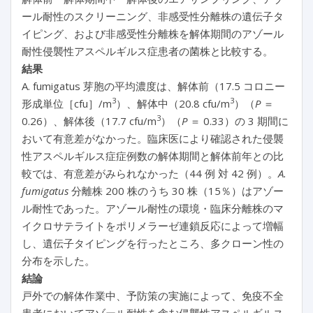
ール耐性のスクリーニング、非感受性分離株の遺伝子タ
イピング、および非感受性分離株を解体期間のアゾール
耐性侵襲性アスペルギルス症患者の菌株と比較する。
結果
A. fumigatus 芽胞の平均濃度は、解体前（17.5 コロニー
3
3
形成単位［cfu］/m
）、解体中（20.8 cfu/m
）（
P
＝
3
0.26）、解体後（17.7 cfu/m
）（
P
＝ 0.33）の 3 期間に
おいて有意差がなかった。臨床医により確認された侵襲
性アスペルギルス症症例数の解体期間と解体前年との比
較では、有意差がみられなかった（44 例 対 42 例）。
A.
fumigatus
分離株 200 株のうち 30 株（15％）はアゾー
ル耐性であった。アゾール耐性の環境・臨床分離株のマ
イクロサテライトをポリメラーゼ連鎖反応によって増幅
し、遺伝子タイピングを行ったところ、多クローン性の
分布を示した。
結論
戸外での解体作業中、予防策の実施によって、免疫不全
患者においてアゾール耐性を含む侵襲性アスペルギルス