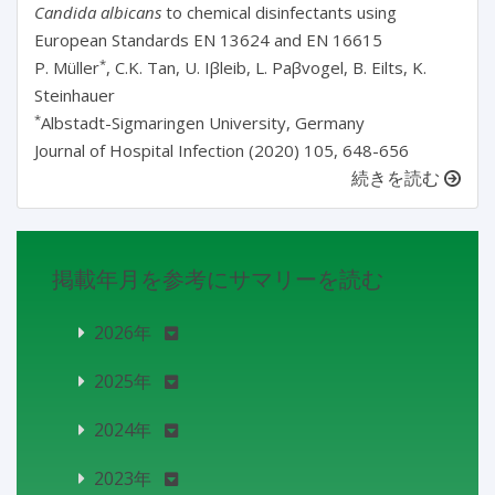
Candida albicans
to chemical disinfectants using
European Standards EN 13624 and EN 16615
*
P. Müller
, C.K. Tan, U. Iβleib, L. Paβvogel, B. Eilts, K.
Steinhauer
*
Albstadt-Sigmaringen University, Germany
Journal of Hospital Infection (2020) 105, 648-656
続きを読む
掲載年月を参考にサマリーを読む
2026年
2025年
2024年
2023年