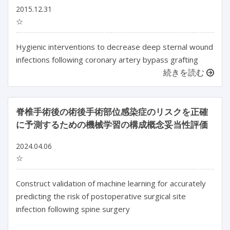
2015.12.31
☆
Hygienic interventions to decrease deep sternal wound
infections following coronary artery bypass grafting
続きを読む
脊椎手術後の術後手術部位感染症のリスクを正確
に予測するための機械学習の構成概念妥当性評価
2024.04.06
☆
Construct validation of machine learning for accurately 
predicting the risk of postoperative surgical site 
infection following spine surgery
