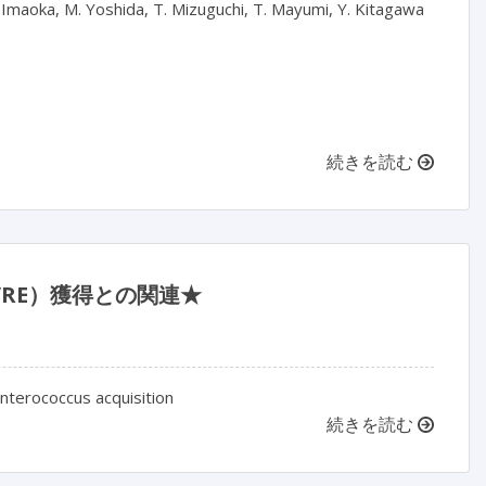
 Imaoka, M. Yoshida, T. Mizuguchi, T. Mayumi, Y. Kitagawa

続きを読む
RE）獲得との関連★
enterococcus acquisition
続きを読む