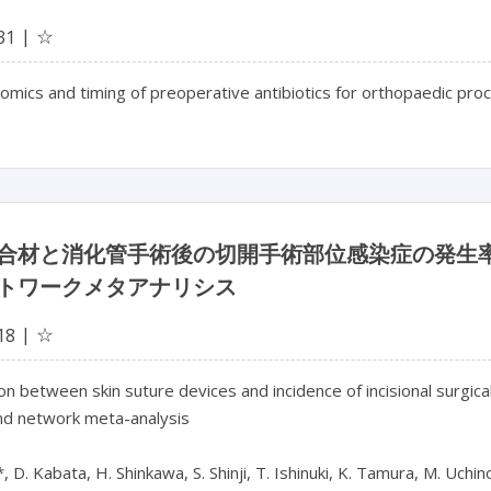
☆
31
mics and timing of preoperative antibiotics for orthopaedic pro
合材と消化管手術後の切開手術部位感染症の発生
トワークメタアナリシス
☆
18
on between skin suture devices and incidence of incisional surgical 
nd network meta-analysis

 D. Kabata, H. Shinkawa, S. Shinji, T. Ishinuki, K. Tamura, M. Uchino,