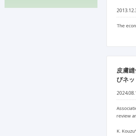
2013.12.
The econo
皮膚縫
びネッ
2024.08.
Associati
review a
K. Kouzu*,