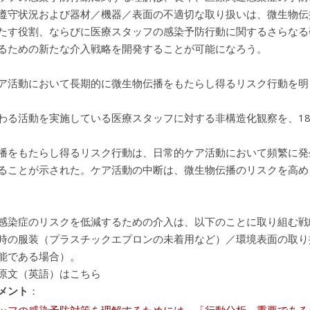
遵守状況および器材／機器／表面の不適切な取り扱いは、微生物伝
たす役割、ならびに医療スタッフの感染予防行動に関するさらなる
るための新たな介入戦略を開発することが可能になろう。
ア活動において長期的に微生物伝播をもたらし得るリスク行動を明
わる活動を実施している医療スタッフに対する非構造化観察を、18 
播をもたらし得るリスク行動は、日常的ケア活動において頻繁に発
ることが示された。ケア活動の中断は、微生物伝播のリスクを高め
感染症のリスクを低減するための介入は、以下のことに取り組む戦
時の服装（プラスチックエプロンの未着用など）／環境表面の取り
能である場合）。
原文（英語）はこちら
メント
：