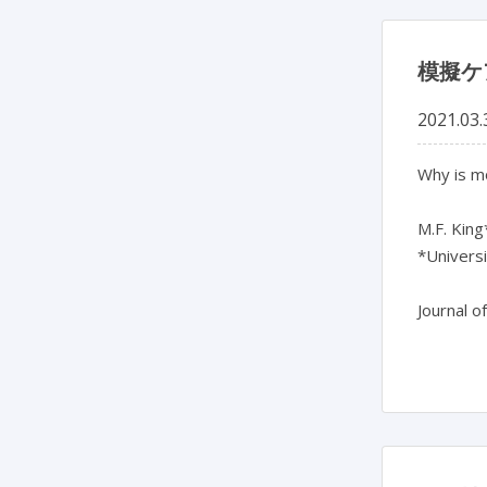
模擬ケ
2021.03.
Why is mo
M.F. King
*Univers
Journal o