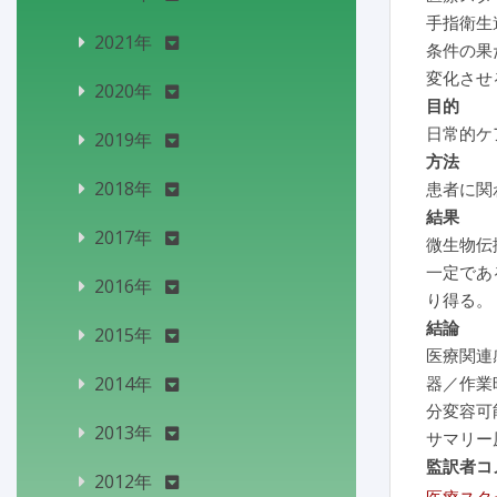
手指衛生
2021年
条件の果
変化させ
2020年
目的
日常的ケ
2019年
方法
2018年
患者に関
結果
2017年
微生物伝
一定であ
2016年
り得る。
結論
2015年
医療関連
2014年
器／作業
分変容可
2013年
サマリー
監訳者コ
2012年