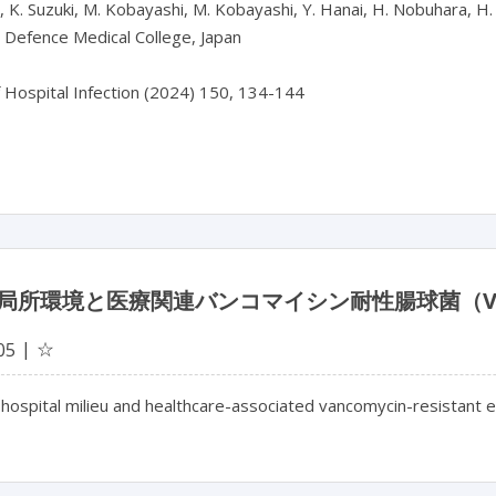
 K. Suzuki, M. Kobayashi, M. Kobayashi, Y. Hanai, H. Nobuhara, H.
 Defence Medical College, Japan

f Hospital Infection (2024) 150, 134-144

局所環境と医療関連バンコマイシン耐性腸球菌（V
☆
05
 hospital milieu and healthcare-associated vancomycin-resistant 