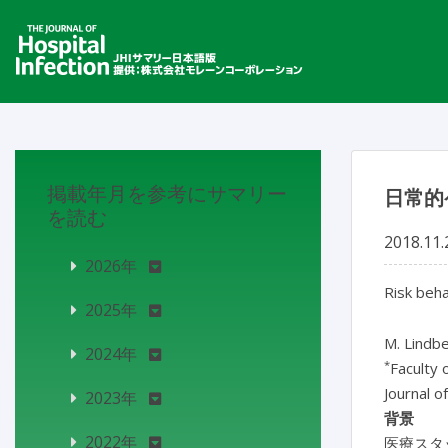
掲載年月を参考にサマリー
日常的
を読む
2018.11.
2026年
Risk beha
2025年
M. Lindb
2024年
*
Faculty 
Journal o
2023年
背景
2022年
医療スタ