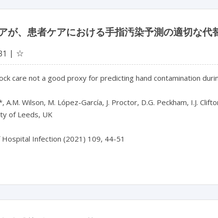
アが、患者ケアにおける手指汚染予測の適切な代
☆
31
ck care not a good proxy for predicting hand contamination durin
*, A.M. Wilson, M. López-García, J. Proctor, D.G. Peckham, I.J. Clifto
ity of Leeds, UK
f Hospital Infection (2021) 109, 44-51