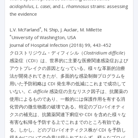
acidophilus
,
L. casei
, and
L. rhamnosus
strains: assessing
the evidence
*
L.V. McFarland
, N. Ship, J. Auclair, M. Millette
*
University of Washington, USA
Journal of Hospital Infection (2018) 99, 443-452
クロストリジウム・ディフィシル（
Clostridium difficile
）
感染症（CDI）は、世界的に主要な医療関連感染症および
アウトブレイクの原因となっている。様々な革新的治療
法が開発されてきたが、多面的な感染制御プログラムを
用いた予防戦略は CDI 発生率の低減にこれまで成功して
いない。
C. difficile
感染症の主なリスク因子は、抗菌薬の
使用によるものであり、一般的には保護作用を有する消
化管内の微生物叢の破壊である。特定のプロバイオティ
クスの補充は、抗菌薬関連下痢症や CDI を含めた様々な
有害な転帰を予防する上でこれまでのところ有効であ
る。しかし、どのプロバイオティクス株が CDI を予防し
得るかについての合意は得られておらず、様々なプロバ