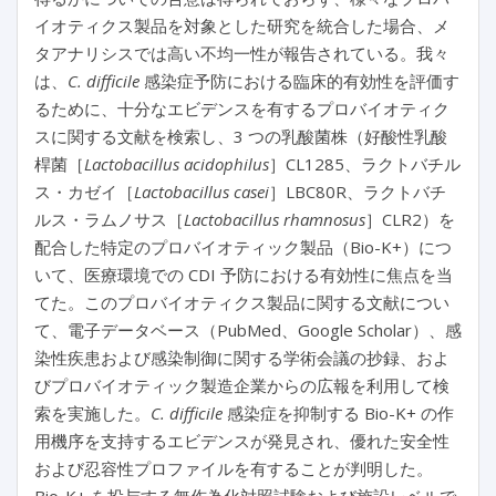
イオティクス製品を対象とした研究を統合した場合、メ
タアナリシスでは高い不均一性が報告されている。我々
は、
C. difficile
感染症予防における臨床的有効性を評価す
るために、十分なエビデンスを有するプロバイオティク
スに関する文献を検索し、3 つの乳酸菌株（好酸性乳酸
桿菌［
Lactobacillus acidophilus
］CL1285、ラクトバチル
ス・カゼイ［
Lactobacillus casei
］LBC80R、ラクトバチ
ルス・ラムノサス［
Lactobacillus rhamnosus
］CLR2）を
配合した特定のプロバイオティック製品（Bio-K+）につ
いて、医療環境での CDI 予防における有効性に焦点を当
てた。このプロバイオティクス製品に関する文献につい
て、電子データベース（PubMed、Google Scholar）、感
染性疾患および感染制御に関する学術会議の抄録、およ
びプロバイオティック製造企業からの広報を利用して検
索を実施した。
C. difficile
感染症を抑制する Bio-K+ の作
用機序を支持するエビデンスが発見され、優れた安全性
および忍容性プロファイルを有することが判明した。
Bio-K+ を投与する無作為化対照試験および施設レベルで