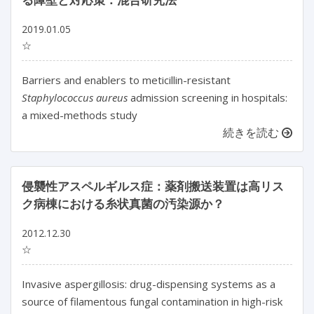
2019.01.05
☆
Barriers and enablers to meticillin-resistant
Staphylococcus aureus
admission screening in hospitals:
a mixed-methods study
続きを読む
侵襲性アスペルギルス症：薬剤搬送装置は高リス
ク病棟における糸状真菌の汚染源か？
2012.12.30
☆
Invasive aspergillosis: drug-dispensing systems as a
source of filamentous fungal contamination in high-risk