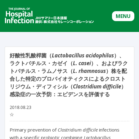
MENU
好酸性乳酸桿菌（
Lactobacillus acidophilus
）、
ラクトバチルス・カゼイ（
L. casei
）、およびラク
トバチルス・ラムノサス（
L. rhamnosus
）株を配
合した特定のプロバイオティクスによるクロスト
リジウム・ディフィシル（
Clostridium difficile
）
感染症の一次予防：エビデンスを評価する
2018.08.23
☆
Primary prevention of
Clostridium difficile
infections
with a specific probiotic combining
Lactobacillus