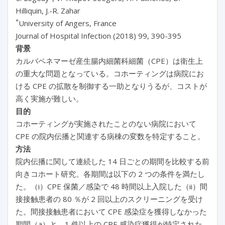
Hilliquin, J.-R. Zahar
*
University of Angers, France
Journal of Hospital Infection (2018) 99, 390-395
背景
カルバペネマーゼ産生腸内細菌科細菌（CPE）は衛生上
の重大な問題となっている。コホーティングは病院にお
ける CPE の拡散を制御する一助となりうるが、コストが
高く実施が難しい。
目的
コホーティングが実施されたことのない病院において
CPE の院内伝播と関連する病棟の変数を特定すること。
方法
院内伝播に関して連続した 14 日ごとの期間を比較する前
向きコホート研究。各期間は以下の 2 つの条件を満たし
た。（i）CPE 保菌／感染で 48 時間以上入院した（ii）間
接接触患者の 80 ％が 2 回以上のスクリーニングを受け
た。間接接触患者において CPE 感染症を獲得しなかった
期間（a）と、1 件以上の CPE 感染症獲得が特定された