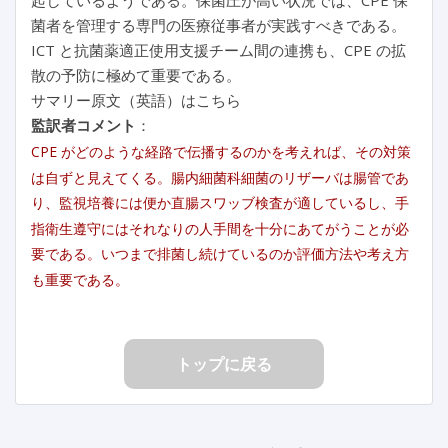
菌者を管理する専門の医療従事者が実践すべきである。
ICT と抗菌薬適正使用支援チーム間の連携も、CPE の拡
散の予防に極めて重要である。
サマリー原文（英語）はこちら
監訳者コメント
：
CPE がどのような経路で伝播するのかを考えれば、その対策
は自ずと見えてくる。腸内細菌科細菌のリザーバは腸管であ
り、監視培養には便か直腸スワッブ検査が適しているし、手
指衛生遵守にはそれなりの人手間を十分にあてがうことが必
要である。いつまで排菌し続けているのか評価方法や考え方
も重要である。
トップに戻る