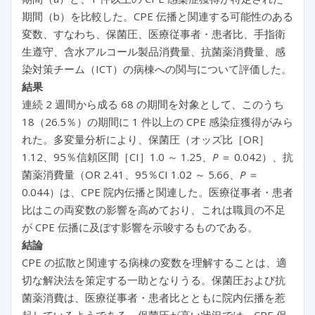
期間（b）を比較した。CPE 伝播と関連する可能性のある
変数、すなわち、保菌圧、医療従事者・患者比、手指衛
生遵守、含水アルコール製品消費量、抗菌薬消費量、感
染対策チーム（ICT）の病棟への関与について評価した。
結果
連続 2 週間から成る 68 の期間を対象として、このうち
18（26.5％）の期間に 1 件以上の CPE 感染症獲得がみら
れた。多変量分析により、保菌圧（オッズ比［OR］
1.12、95％信頼区間［CI］1.0 ～ 1.25、
P
＝ 0.042）、抗
菌薬消費量（OR 2.41、95％CI 1.02 ～ 5.66、
P
＝
0.044）は、CPE 院内伝播と関連した。医療従事者・患者
比はこの両変数の影響を高めており、これは職員の不足
が CPE 伝播に及ぼす影響を示唆するものである。
結論
CPE の拡散と関連する病棟の変数を理解することは、適
切な解決法を策定する一助となりうる。保菌圧および抗
菌薬消費は、医療従事者・患者比とともに院内伝播を惹
起しているようである。保菌圧が高い状況では、CPE 保