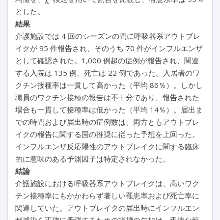
とした。
結果
介護施設では 4 回のシーズンの間に呼吸器系アウトブレ
イクが 95 件報告され、そのうち 70 件がインフルエンザ
として確認された。1,000 例超の症例が報告され、関連
する入院は 135 例、死亡は 22 例であった。入居者のワ
クチン接種率は一貫して高かった（平均 86％）。しかし
職員のワクチン接種の報告は不十分であり、報告された
場合も一貫して接種率は低かった（平均 14％）。届出ま
での時間および届出時の症例数は、両方ともアウトブレ
イクの報告に関する国の推奨に従った予想を上回った。
インフルエンザ反応陽性のアウトブレイクに関する臨床
的に意味のある予測因子は特定されなかった。
結論
介護施設における呼吸器系アウトブレイクは、高いワク
チン接種率にもかかわらず著しい罹患率および死亡率に
関連していた。アウトブレイクの届出時にインフルエン
ザ感染を正確に予測するための指標の欠如は、迅速な報