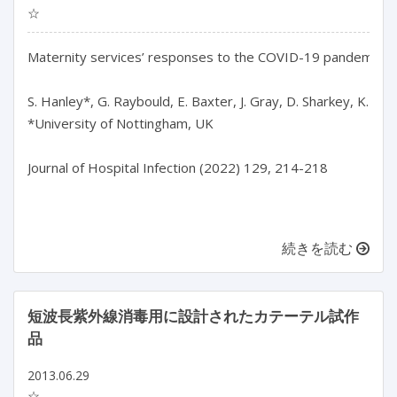
☆
Maternity services’ responses to the COVID-19 pandemic: ho
S. Hanley*, G. Raybould, E. Baxter, J. Gray, D. Sharkey, K.F. Wa
*University of Nottingham, UK

Journal of Hospital Infection (2022) 129, 214-218

続きを読む
短波長紫外線消毒用に設計されたカテーテル試作
品
2013.06.29
☆