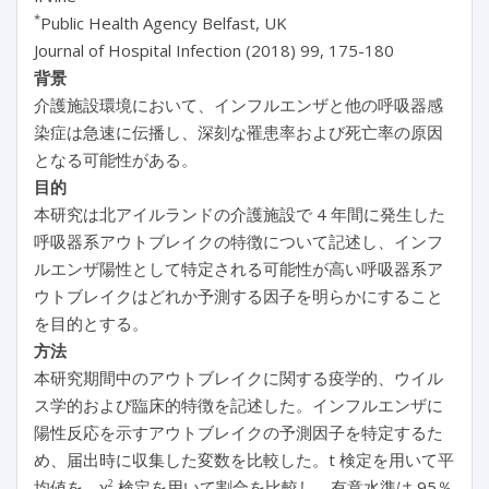
*
Public Health Agency Belfast, UK
Journal of Hospital Infection (2018) 99, 175-180
背景
介護施設環境において、インフルエンザと他の呼吸器感
染症は急速に伝播し、深刻な罹患率および死亡率の原因
となる可能性がある。
目的
本研究は北アイルランドの介護施設で 4 年間に発生した
呼吸器系アウトブレイクの特徴について記述し、インフ
ルエンザ陽性として特定される可能性が高い呼吸器系ア
ウトブレイクはどれか予測する因子を明らかにすること
を目的とする。
方法
本研究期間中のアウトブレイクに関する疫学的、ウイル
ス学的および臨床的特徴を記述した。インフルエンザに
陽性反応を示すアウトブレイクの予測因子を特定するた
め、届出時に収集した変数を比較した。t 検定を用いて平
均値を、χ
検定を用いて割合を比較し、有意水準は 95％
2