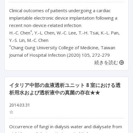
Clinical outcomes of patients undergoing a cardiac
implantable electronic device implantation following a
recent non-device-related infection
*
H.-C. Chen
, Y.-L. Chen, W.-C. Lee, T.-H. Tsai, K.-L. Pan,
Y.-S. Lin, M.-C. Chen
*
Chang Gung University College of Medicine, Taiwan
Journal of Hospital Infection (2020) 105, 272-279
続きを読む
イタリア中部の血液透析ユニット 8 室における透
析用水および透析液中の真菌の存在★★
2014.03.31
☆
Occurrence of fungi in dialysis water and dialysate from