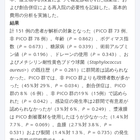
よび創合併症による再入院の必要性を記録した。基本的
費用の分析を実施した。
結果
計 151 例の患者が解析の対象となった（PICO 群 73 例、
非 PICO 群 78 例）。年齢（
P
＝ 0.862）、ボディマス指
数（
P
＝ 0.673）、糖尿病（
P
＝ 0.339）、術前アルブミ
ン値（
P
＝ 0.196）、ドレーンの使用（
P
＝ 0.343）、お
よびメチシリン耐性黄色ブドウ球菌（
Staphylococcus
aureus>
）の既往歴（
P
＝ 0.281）に群間差は認められな
かった。PICO 群では、非 PICO 群よりも喫煙者数が多か
った（45％対 29％、
P
＝ 0.034）。創合併症は、PICO
群の 8％（6 例）、非 PICO 群の19％（15例）で認めら
れた（
P
＝ 0.042）。感染症の発生率は2群間で有意差が
認められなかったが（3％対 6％、
P
＝ 0.249）、漿液腫
は PICO 創被覆材を使用したほうが少なかった（1.4％対
7.7％、
P
＝ 0.069）。血腫（2.7％対 3.8％、
P
＝
0.531）および裂開（1.4％対 1.3％、
P
＝ 0.735）の発生
率は両群で同程度であった。