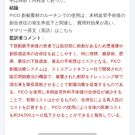
結論
PICO 創被覆材のルーチンでの使用は、末梢血管手術後の
創合併症の発生率低下と関連し、費用対効果が高い。
サマリー原文（英語）はこちら
監訳者コメント
：
下肢動脈手術後の患者では鼠径部に術創があるため漿液腫や
創部感染等の合併症を起こしやすく、特に喫煙、糖尿病、肥
満、重症の下肢虚血、過去の手術歴はリスクとなる。PICO
創傷治療システムは、スミスアンドネフュー社で開発された
陰圧閉鎖療法の機器で、被覆された創部をドレッシング材で
浸出液を吸収蒸散させることで創傷治癒を促進するものであ
る。PICO を使用し末梢血管外科手術後の合併症が減少する
ことで、初期コストはかかるものの、合併症による再入院の
コストを計算すると、PICO の使用により全体の医療コスト
を約34,500ユーロ低下させることができると報告している。