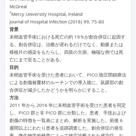
McGreal
*
Mercy University Hospital, Ireland
Journal of Hospital Infection (2018) 99, 75-80
背景
末梢血管手術における死亡の約 19％が創合併症に起因す
る。創合併症は、治癒が遅れるだけでなく、動脈または
移植片の感染をもたらし、四肢の欠損、極端な例では死
亡にまで至ることがある。
目的
末梢血管手術を受けた患者において、PICO 陰圧閉鎖療法
による創傷被覆材のルーチンでの導入後に、鼠蹊部の創
合併症が減少したかどうかを明らかにすること。
方法
2011 年から 2016 年に末梢血管手術を受けた患者を同定
し、PICO 群と非 PICO 群に分類した。患者、手技および
創傷の特徴を一覧表にまとめ、解析を実施した。術後 6
週間以上にわたり患者を追跡調査した。創合併症の発生
率、微生物学的検査によって確定診断された感染症、お