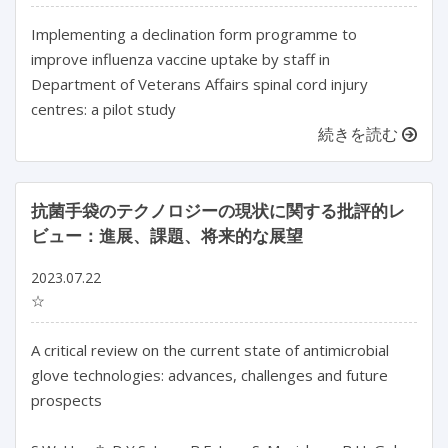
Implementing a declination form programme to
improve influenza vaccine uptake by staff in
Department of Veterans Affairs spinal cord injury
centres: a pilot study
続きを読む
抗菌手袋のテクノロジーの現状に関する批評的レ
ビュー：進展、課題、将来的な展望
2023.07.22
☆
A critical review on the current state of antimicrobial 
glove technologies: advances, challenges and future 
prospects
