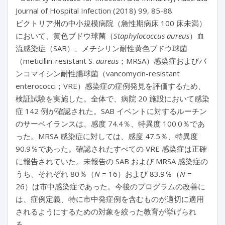
Journal of Hospital Infection (2018) 99, 85-88
ビクトリア州の中小規模病院（急性期病床 100 床未満）
において、黄色ブドウ球菌（
Staphylococcus aureus
）血
流感染症（SAB）、メチシリン耐性黄色ブドウ球菌
（meticillin-resistant S.
aureus
；MRSA）感染症およびバ
ンコマイシン耐性腸球菌（vancomycin-resistant
enterococci；VRE）感染症の症例発見を評価するため、
検証試験を実施した。全体で、病院 20 施設において感染
症 142 例が確認された。SAB イベントに対するルーチン
のサーベイランスは、感度 74.4％、特異度 100.0％であ
った。MRSA 感染症に対しては、感度 47.5％、特異度
90.9％であった。確認されたすべての VRE 感染症は正確
に報告されていた。未報告の SAB および MRSA 感染症の
うち、それぞれ 80％（
N
= 16）および 83.9％（
N
=
26）は市中感染症であった。今後のプログラムの改善に
は、症例定義、特に市中発症例を含むものが適切に適用
されるようにするための対象を絞った教育が挙げられ
る。