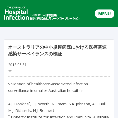
MENU
オーストラリアの中小規模病院における医療関連
感染サーベイランスの検証
2018.05.31
☆
Validation of healthcare-associated infection
surveillance in smaller Australian hospitals
*
A.J. Hoskins
, L.J. Worth, N. Imam, S.A. Johnson, A.L. Bull,
M.J. Richards, N.J. Bennett
*
Doherty Institute for Infection and Immunity, Australia