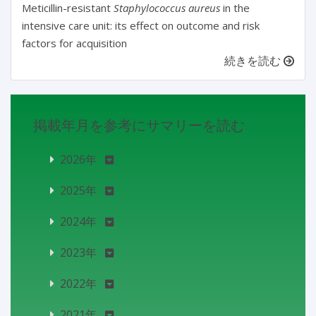
Meticillin-resistant
Staphylococcus aureus
in the
intensive care unit: its effect on outcome and risk
factors for acquisition
続きを読む
掲載年月を参考にサマリーを読む
2026年
2025年
2024年
2023年
2022年
2021年