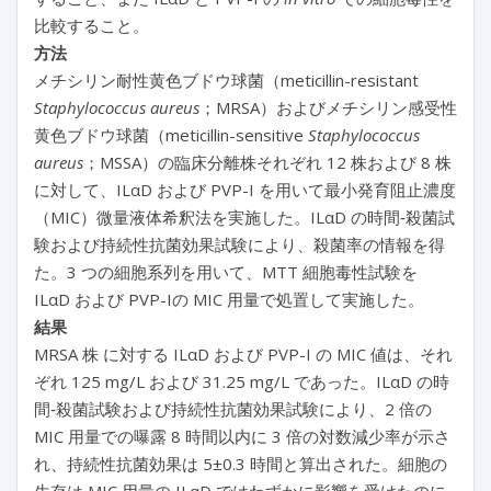
比較すること。
方法
メチシリン耐性黄色ブドウ球菌（meticillin-resistant
Staphylococcus aureus
；MRSA）およびメチシリン感受性
黄色ブドウ球菌（meticillin-sensitive
Staphylococcus
aureus
；MSSA）の臨床分離株それぞれ 12 株および 8 株
に対して、ILαD および PVP-I を用いて最小発育阻止濃度
（MIC）微量液体希釈法を実施した。ILαD の時間‐殺菌試
験および持続性抗菌効果試験により、殺菌率の情報を得
た。3 つの細胞系列を用いて、MTT 細胞毒性試験を
ILαD および PVP-Iの MIC 用量で処置して実施した。
結果
MRSA 株 に対する ILαD および PVP-I の MIC 値は、それ
ぞれ 125 mg/L および 31.25 mg/L であった。ILαD の時
間‐殺菌試験および持続性抗菌効果試験により、2 倍の
MIC 用量での曝露 8 時間以内に 3 倍の対数減少率が示さ
れ、持続性抗菌効果は 5±0.3 時間と算出された。細胞の
生存は MIC 用量の ILαD ではわずかに影響を受けたのに