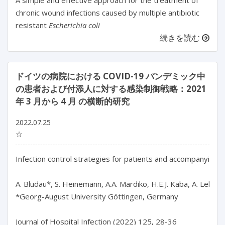
A simple and effective approach for the treatment of
chronic wound infections caused by multiple antibiotic
resistant
Escherichia coli
続きを読む
ドイツの病院における COVID-19 パンデミック中
の患者および付添人に対する感染制御戦略：2021
年 3 月から 4 月 の横断的研究
2022.07.25
☆
Infection control strategies for patients and accompanying 
A. Bludau*, S. Heinemann, A.A. Mardiko, H.E.J. Kaba, A. Leha, N
*Georg-August University Göttingen, Germany

Journal of Hospital Infection (2022) 125, 28-36
