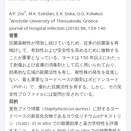
*
A.P. Zisi
, M.K. Exindari, E.K. Siska, G.G. Koliakos
*
Aristotle University of Thessaloniki, Greece
Journal of Hospital Infection (2018) 98, 134-140
背景
抗菌薬耐性が増加し続けているため、従来の抗菌薬を再
検討して、有効性および安全性を高めるために修飾する
ことが重要となっている。ヨードは 150 年以上にわたっ
て創傷および皮膚の消毒剤として広く用いられており、
効果的な広域の殺菌活性を有し、耐性株の発生を促進し
ない。最も重要なヨードベースの製剤はポビドンヨード
（PVP-I）で、優れた抗菌活性を有する。しかし、その安
全性プロファイルには疑問が呈されている。
目的
黄色ブドウ球菌（
Staphylococcus aureus
）に対するヨー
ドベースの新規化合物であるヨウ化リチウムαデキストリ
ン（ILαD）の
in vitro
での殺菌効果と薬力学特性を評価
すること、また ILαD と PVP-I の
in vitro
での細胞毒性を