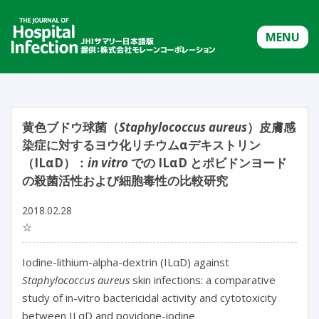
MENU
黄色ブドウ球菌（
Staphylococcus aureus
）皮膚感
染症に対するヨウ化リチウムαデキストリン
（ILαD）：
in vitro
での ILαD とポビドンヨード
の殺菌活性および細胞毒性の比較研究
2018.02.28
☆
Iodine-lithium-alpha-dextrin (ILαD) against
Staphylococcus aureus
skin infections: a comparative
study of in-vitro bactericidal activity and cytotoxicity
between ILαD and povidone-iodine