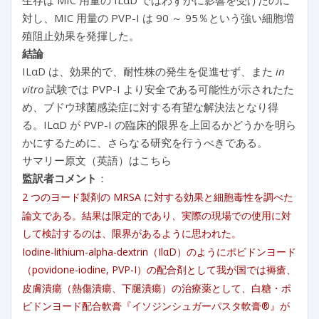
対し、MIC 用量の PVP-I は 90 ～ 95％という強い細胞増
殖阻止効果を発揮した。
結論
ILαD は、効果的で、耐性株の発生を促進せず、また
in
vitro
試験では PVP-I より安全である可能性が示されたた
め、ブドウ球菌感染症に対する有望な解決法となり得
る。ILαD が PVP-I の臨床的限界を上回るかどうかを明ら
かにするために、さらなる研究を行うべきである。
サマリー原文（英語）はこちら
監訳者コメント
：
2 つのヨード製剤の MRSA に対する効果と細胞毒性を調べた
論文である。結果は限定的であり、実際の現場での使用に対
して検討するのは、限界があるように思われた。
Iodine-lithium-alpha-dextrin（IlαD）のようにポビドンヨード
（povidone-iodine, PVP-I）の配合剤として我が国では褥瘡、
皮膚潰瘍（熱傷潰瘍、下腿潰瘍）の治療薬として、白糖・ポ
ビドンヨード配合軟膏『イソジンシュガーパスタ軟膏®』が