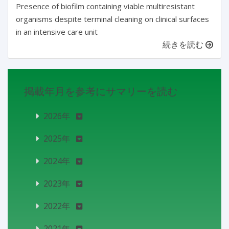
Presence of biofilm containing viable multiresistant
organisms despite terminal cleaning on clinical surfaces
in an intensive care unit
続きを読む
掲載年月を参考にサマリーを読む
2026年
2025年
2024年
2023年
2022年
2021年