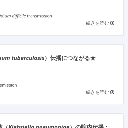
idium difficile
transmission
続きを読む
ium tuberculosis
）伝播につながる★
smission
続きを読む
菌（
Klebsiella pneumoniae
）の院内伝播：