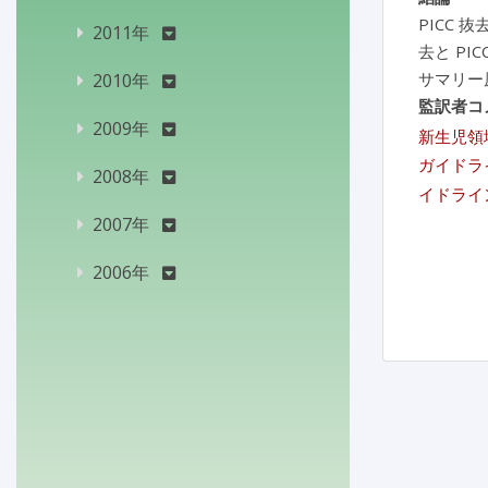
PICC
2011年
去と P
サマリー
2010年
監訳者コ
2009年
新生児領
ガイドラ
2008年
イドライ
2007年
2006年