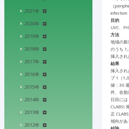
（periph
2021年
infec
目的
2020年
UVC、
方法
2019年
地域の新生
2018年
のうち 1,
挿入され
2017年
結果
挿入された
2016年
プ 1（1
値：30 
2015年
件、在胎週
2014年
日目には 
CLABS
2013年
正 CLA
傾向があ
2012年
結論