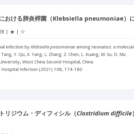
における肺炎桿菌（Klebsiella pneumoni
☆
28
★
al infection by
Klebsiella pneumoniae
among neonates: a molecula
J. Tang, Y. Qu, X. Yang, L. Zhang, Z. Chen, L. Kuang, M. Su, D. Mu
University, West China Second Hospital, China
f Hospital Infection (2021) 108, 174-180
トリジウム・ディフィシル（
Clostridium difficile