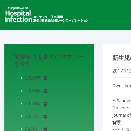
掲載年月を参考にサマリー
新生児
を読む
2017.11.
2026年
Dwell tim
2025年
E. Sande
2024年
*
Universi
Journal o
2023年
背景
2022年
ハイリスク