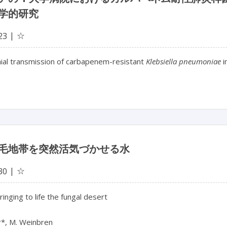
学的研究
☆
23
al transmission of carbapenem-resistant
Klebsiella pneumoniae
i
毛地帯を突然活気づかせる水
☆
30
inging to life the fungal desert
r*, M. Weinbren