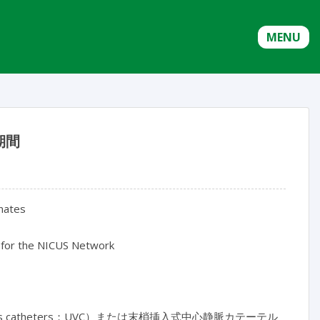
MENU
期間
onates
Lui for the NICUS Network
s catheters；UVC）または末梢挿入式中心静脈カテーテル