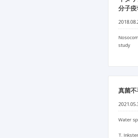
分子疫
2018.08.
Nosocomi
study
真菌不
2021.05.
Water spr
T. Inkste