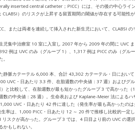
erally inserted central catheter；PICC）には、その後の中心ライン関
tion；CLABSI）のリスクが上昇する留置期間の閾値が存在する可能性
PICC、または両者を連続して挿入された新生児において、CLABSI
児集中治療室 10 室に入室し 2007 年から 2009 年の間に UVC 
392 例は UVC のみ（グループ 1）、1,317 例は PICC のみ（グルー
た。
静脈カテーテル 6,000 本、合計 43,302 カテーテル・日において、
,000 UVC・日あたり 3.3 件、在胎週数の中央値：37 週）およびグルー
週）と比較して、在胎週数が最も短かったグループ 3 で高かった（1,000 U
数の中央値：28 週）。生命表および Kaplane-Meier 法による
1,000 UVC・日あたり 42 件に達した（発生率が最も高かったのはグルー
I 発生率は、1,000 PICC・日あたり 12 ～ 20 件で推移し比較
BSI リスクが高かった。グループ 3 では、4 日目より前の UVC の
るかもしれない。