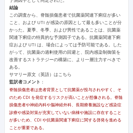
結論
この調査から、脊髄損傷患者で抗菌薬関連下痢症が多い
こと、および UTI が感染の原因として最も多いことが分
かった。夏季、冬季、および男性であることは、抗菌薬
関連下痢症の特異的な予測因子である。抗菌薬関連下痢
症および UTI は、場合によっては予防可能である。した
がって、抗菌薬の過剰使用の回避と、院内感染制御策を
改善するストラテジーの構築に、より一層注力すべきで
ある。
サマリー原文（英語）はこちら
監訳者コメント
：
脊髄損傷患者は患者背景として抗菌薬が投与されやすく、そ
のため CDI を発症するリスクが高いことが想像される。脊髄
損傷患者や神経内科や脳神経外科、長期療養施設など感染症
診療や感染対策が充実していない病棟や施設に存在すること
が多いため、CDI や抗菌薬関連下痢症に関する啓発を進める
ことが重要である。