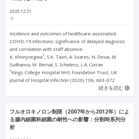
2020.12.31
☆
Incidence and outcomes of healthcare-associated
COVID-19 infections: significance of delayed diagnosis
and correlation with staff absence
*
K. Khonyongwa
, S.K. Taori, A. Soares, N. Desai, M.
Sudhanva, W. Bernal, S. Schelenz, L.A. Curran
*
Kings College Hospital NHS Foundation Trust, UK
Journal of Hospital Infection (2020) 106, 663-672
続きを読む
フルオロキノロン制限（2007年から2012年）によ
る腸内細菌科細菌の耐性への影響：分割時系列分
析