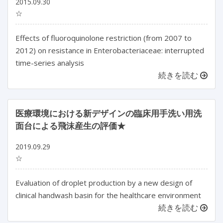
2015.09.30
☆
Effects of fluoroquinolone restriction (from 2007 to
2012) on resistance in Enterobacteriaceae: interrupted
time-series analysis
続きを読む
医療環境における新デザインの臨床用手洗い用洗
面台による飛沫産生の評価★
2019.09.29
☆
Evaluation of droplet production by a new design of
clinical handwash basin for the healthcare environment
続きを読む