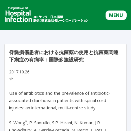
MENU
脊髄損傷患者における抗菌薬の使用と抗菌薬関連
下痢症の有病率：国際多施設研究
2017.10.26
☆
Use of antibiotics and the prevalence of antibiotic-
associated diarrhoea in patients with spinal cord
injuries: an international, multi-centre study
*
S. Wong
, P. Santullo, S.P. Hirani, N. Kumar, J.R.
Chowdhury, A. García-Forcada, M. Recio, F. Paz, I.