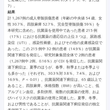
7）。
結果
計 1,267例の成人脊髄損傷患者（年齢の中央値 54 歳、女
性 30.7％、四肢麻痺 52.7％、完全型脊髄損傷 59％）を
本研究に含めた。抗菌薬を使用中であった患者 215 例
（17％）における抗菌薬の適応症の上位 3 つは、尿路感
染症（UTI）、感染性褥瘡、およびその他の皮膚感染症で
あった。この 215 例中 32 例の患者（14.9％）が抗菌薬
関連下痢症を発症し、研究対象集団全体で 2例の患者
（1,267例中 2例、0.16％）が CDI を発症した。抗菌薬関
連下痢症は、夏季のほうが、春季、秋季または冬季より
も多かった（それぞれ、30.3％対 3.8％、7.4％、および
16.9％、
P
＜ 0.01）。抗菌薬関連下痢症は、65 歳以上で
あること、四肢麻痺、体格指数（BMI）が高いこと、低
アルブミン血症、多剤併用、複数の抗菌薬の使用、およ
びハイリスクの抗菌薬の使用と関連した。夏季、冬季、
および男性であることが、抗菌薬関連下痢症発症の独立
予測因子として同定された。