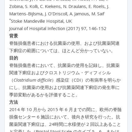
Zobina, S. Kolli, C. Kiekens, N. Draulans, E. Roels, J.
Martens-Bijlsma, J. O’Driscoll, A. Jamous, M. Saif
*
Stoke Mandeville Hospital, UK
Journal of Hospital Infection (2017) 97, 146-152
背景
脊髄損傷患者における抗菌薬の使用、および抗菌薬関連
下痢症の範囲については、ほとんど分かっていない。
目的
脊髄損傷患者において、抗菌薬の使用を記録し、抗菌薬
関連下痢症およびクロストリジウム・ディフィシル
（
Clostridium difficile
）感染症（CDI）の有病率を明らか
にし、抗菌薬の使用および抗菌薬関連下痢症の発生率に
季節変動があるかを評価すること。
方法
2014 年 10 月から 2015 年 6 月までの間に、欧州の脊髄
損傷センター 6 施設において、後向き研究を行った。抗
菌薬関連下痢症は、24時間に水様便が 2 回以上あること
と定義した（Bristol Stool Scale のタイプ 5、6、または