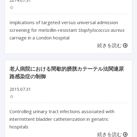
2014.07.31
☆
Implications of targeted versus universal admission
screening for meticillin-resistant
Staphylococcus aureus
carriage in a London hospital
続きを読む
老人病院における間歇的膀胱カテーテル法関連尿
路感染症の制御
2015.07.31
☆
Controlling urinary tract infections associated with
intermittent bladder catheterization in geriatric
hospitals
続きを読む