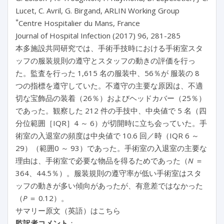
Lucet, C. Avril, G. Birgand, ARLIN Working Group
*
Centre Hospitalier du Mans, France
Journal of Hospital Infection (2017) 96, 281-285
本多施設共同研究では、手術手技時における手術室スタ
ッフの服装規則の遵守とスタッフの動きの評価を行っ
た。監査を行った 1,615 名の服装中、56％が 服装の 8
つの指標を遵守していた。不遵守の主要な原因は、不適
切な宝飾品の装着（26％）およびヘッドカバー（25％）
であった。観察した 212 件の手技中、中央値で 5 名（四
分位範囲［IQR］4 ～ 6）が切開時に立ち会っていた。手
術室の入退室の頻度は中央値で 10.6 回／時（IQR 6 ～
29）（範囲0 ～ 93）であった。手術室の入退室の主要な
理由は、手術室で必要な物品を得るためであった（
N
＝
364、44.5％）。服装規則の遵守率が低い手術室はスタ
ッフの動きが多い傾向があったが、有意差ではなかった
（
P
＝ 0.12）。
サマリー原文（英語）はこちら
監訳者コメント
：