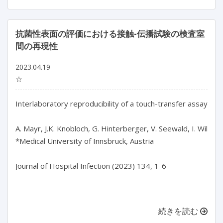
抗菌性表面の評価における接触-伝播試験の検査室
間の再現性
2023.04.19
☆
Interlaboratory reproducibility of a touch-transfer assay for
A. Mayr, J.K. Knobloch, G. Hinterberger, V. Seewald, I. Wille, J.
*Medical University of Innsbruck, Austria

Journal of Hospital Infection (2023) 134, 1-6

続きを読む