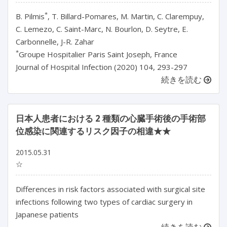
*
B. Pilmis
, T. Billard-Pomares, M. Martin, C. Clarempuy,
C. Lemezo, C. Saint-Marc, N. Bourlon, D. Seytre, E.
Carbonnelle, J-R. Zahar
*
Groupe Hospitalier Paris Saint Joseph, France
Journal of Hospital Infection (2020) 104, 293-297
続きを読む
日本人患者における 2 種類の心臓手術後の手術部
位感染に関連するリスク因子の相違★★
2015.05.31
☆
Differences in risk factors associated with surgical site
infections following two types of cardiac surgery in
Japanese patients
続きを読む