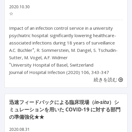
2020.10.30
☆
Impact of an infection control service in a university
psychiatric hospital: significantly lowering healthcare-
associated infections during 18 years of surveillance
*
A.C. Büchler
, R. Sommerstein, M. Dangel, S. Tschudin-
Sutter, M. Vogel, A.F. Widmer
*
University Hospital of Basel, Switzerland
Journal of Hospital Infection (2020) 106, 343-347
続きを読む
迅速フィードバックによる臨床現場（
in-situ
）シ
ミュレーションを用いた COVID-19 に対する部門
の準備強化★★
2020.08.31