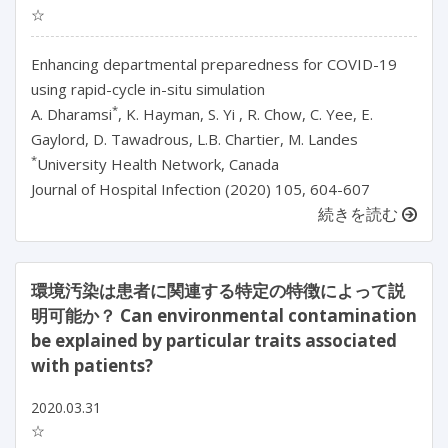
☆
Enhancing departmental preparedness for COVID-19
using rapid-cycle in-situ simulation
*
A. Dharamsi
, K. Hayman, S. Yi , R. Chow, C. Yee, E.
Gaylord, D. Tawadrous, L.B. Chartier, M. Landes
*
University Health Network, Canada
Journal of Hospital Infection (2020) 105, 604-607
続きを読む
環境汚染は患者に関連する特定の特徴によって説
明可能か？ Can environmental contamination
be explained by particular traits associated
with patients?
2020.03.31
☆