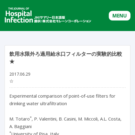
MENU
飲用水限外ろ過用給水口フィルターの実験的比較
★
2017.06.29
☆
Experimental comparison of point-of-use filters for
drinking water ultrafiltration
*
M. Totaro
, P. Valentini, B. Casini, M. Miccoli, A.L. Costa,
A. Baggiani
*
University of Pisa, Italy