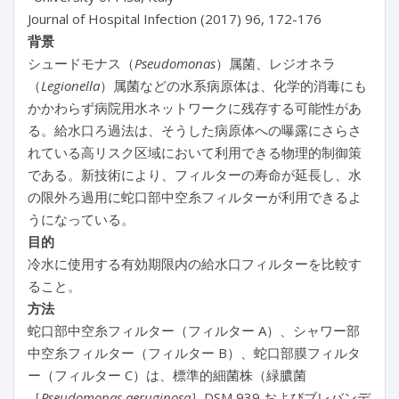
Journal of Hospital Infection (2017) 96, 172-176
背景
シュードモナス（
Pseudomonas
）属菌、レジオネラ
（
Legionella
）属菌などの水系病原体は、化学的消毒にも
かかわらず病院用水ネットワークに残存する可能性があ
る。給水口ろ過法は、そうした病原体への曝露にさらさ
れている高リスク区域において利用できる物理的制御策
である。新技術により、フィルターの寿命が延長し、水
の限外ろ過用に蛇口部中空糸フィルターが利用できるよ
うになっている。
目的
冷水に使用する有効期限内の給水口フィルターを比較す
ること。
方法
蛇口部中空糸フィルター（フィルター A）、シャワー部
中空糸フィルター（フィルター B）、蛇口部膜フィルタ
ー（フィルター C）は、標準的細菌株（緑膿菌
［
Pseudomonas aeruginosa
］DSM 939 およびブレバンデ