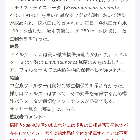
ィモナス・デミニュータ［
Brevundimonas diminuta
］
ATCC 19146）を用いた異なる 2 組の試験において汚染
が認められ、採水口に設置された。毎日、各蛇口から水
100 L を流した。流す前後に、水 250 mL を採取し、微
生物分析を行った。
結果
フィルター C には高い微生物保持能力があった。フィル
ター B は少数の
Brevundimonas
属菌のみを放出した。一
方、フィルター A では両微生物の保持不良が示された。
結論
中空糸フィルターは良好な微生物保持を示さなかった。
採水口フィルターはすべて、その効果を確保するため構
造パラメータの適切なメンテナンスが必要である。
サマリー原文（英語）はこちら
監訳者コメント
：
病院内の給水設備の水まわりには多数の日和見感染病原体が
存在しているが、完全に給水系統全体を消毒することは不可