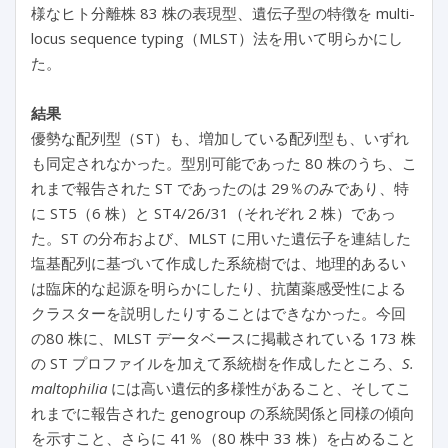
様なヒト分離株 83 株の表現型、遺伝子型の特徴を multi-
locus sequence typing（MLST）法を用いて明らかにし
た。
結果
優勢な配列型（ST）も、増加している配列型も、いずれ
も同定されなかった。型別可能であった 80 株のうち、こ
れまで報告された ST であったのは 29％のみであり、特
に ST5（6 株）と ST4/26/31（それぞれ 2 株）であっ
た。ST の分布および、MLST に用いた遺伝子を連結した
塩基配列に基づいて作成した系統樹では、地理的あるい
は臨床的な起源を明らかにしたり、抗菌薬感受性による
クラスターを説明したりすることはできなかった。今回
の80 株に、MLST データベースに掲載されている 173 株
の ST プロファイルを加えて系統樹を作成したところ、
S.
maltophilia
には高い遺伝的多様性があること、そしてこ
れまでに報告された genogroup の系統関係と同様の傾向
を示すこと、さらに 41％（80 株中 33 株）を占めること