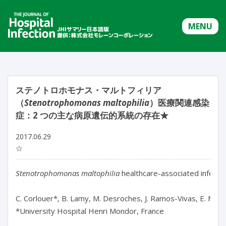
MENU
ステノトロホモナス・マルトフィリア
（
Stenotrophomonas maltophilia
）医療関連感染
症：2 つの主な病原遺伝的系統の存在★
2017.06.29
☆
Stenotrophomonas maltophilia
 healthcare-associated infecti
C. Corlouer*, B. Lamy, M. Desroches, J. Ramos-Vivas, E. Mehi
*University Hospital Henri Mondor, France
