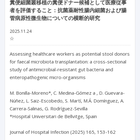
糞便細菌叢移植の糞便ドナー候補として医療従事
者を評価すること：抗菌薬耐性腸内細菌および腸
管病原性微生物についての横断的研究
2025.11.24
☆
Assessing healthcare workers as potential stool donors 
for faecal microbiota transplantation: a cross-sectional 
study of antimicrobial-resistant gut bacteria and 
enteropathogenic micro-organisms

M. Bonilla-Moreno*, C. Medina-Gómez a , D. Guevara-
Núñez, L. Saiz-Escobedo, S. Martí, M.Á. Domínguez, A. 
Carrera-Salinas, G. Rodríguez-Sevilla

*Hospital Universitari de Bellvitge, Spain

Journal of Hospital Infection (2025) 165, 153-162