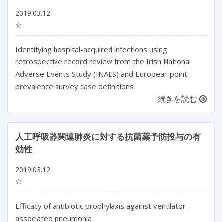
2019.03.12
☆
Identifying hospital-acquired infections using
retrospective record review from the Irish National
Adverse Events Study (INAES) and European point
prevalence survey case definitions
続きを読む
人工呼吸器関連肺炎に対する抗菌薬予防投与の有
効性
2019.03.12
☆
Efficacy of antibiotic prophylaxis against ventilator-
associated pneumonia