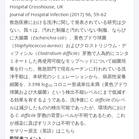
Hospital Crosshouse, UK
Journal of Hospital Infection (2017) 96, 59-62
救急医療における洗浄に関して発表されている研究は少
ない。我々は、汚れた制服と汚れていない制服、ならび
に大腸菌（
Escherichia coli
）、黄色ブドウ球菌
（
Staphylococcus aureus
）およびクロストリジウム・デ
ィフィシル（
Clostridium difficile
）芽胞で人為的にコンタ
ミネートした再使用可能なモップヘッドについて細菌培
養を行った。救急部門で現在ルーチンに行われている洗
浄手順は、本研究のシミュレーションから、病原性栄養
細菌を、3.398 log
コロニー形成単位未満（黄色ブドウ
10
球菌および大腸菌）という検出不能レベルにまで低減す
る効果を有するようである。洗浄後に
C. difficile
のレベ
ルは減少したものの検出可能であったが、環境内におけ
る
C. difficile
芽胞の背景レベルが不明であるため、これ
が感染に及ぼすリスクは不明である。
サマリー原文（英語）はこちら
監訳者コメント
：