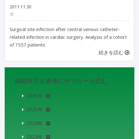
2011.11.30
☆
Surgical site infection after central venous catheter-
related infection in cardiac surgery. Analysis of a cohort
of 7557 patients
続きを読む
掲載年月を参考にサマリーを読む
2026年
2025年
2024年
2023年