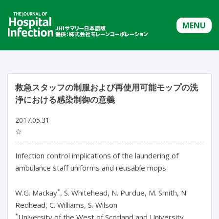
MENU
救急スタッフの制服および再使用可能モップの洗
浄における感染制御の意義
2017.05.31
☆
Infection control implications of the laundering of
ambulance staff uniforms and reusable mops
*
W.G. Mackay
, S. Whitehead, N. Purdue, M. Smith, N.
Redhead, C. Williams, S. Wilson
*
University of the West of Scotland and University