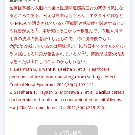
医療従事者の衣服の汚染と医療関連感染症との関係は気にな
るところである。例えば白衣はもちろん、ネクタイや靴など
が MRSA で汚染されているが医療関連感染症と関連するとい
(1)
う報告がある
。本研究はそこから一歩進んで、衣服や清掃
用具の洗濯の質を評価したもので、特に洗浄後でも
C.
difficile
が残っているのは興味深い。以前日本でタオルのバシ
(2)
ラス属による汚染が報告されているが
、芽胞形成菌の汚染
は思った以上にしつこいのかもしれない。
1. Bearman G, Bryant K, Leekha S, et al. Healthcare
personnel attire in non-operating-room settings. Infect
Control Hosp Epidemiol 2014;35(2):107-121.
2. Sasahara T, Hayashi S, Morisawa Y, et al. Bacillus cereus
bacteremia outbreak due to contaminated hospital linens.
Eur J Clin Microbiol Infect Dis 2011;30(2):219-226.
トップに戻る