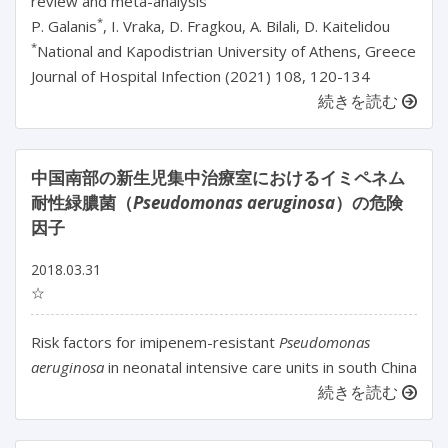
review and meta-analysis
*
P. Galanis
, I. Vraka, D. Fragkou, A. Bilali, D. Kaitelidou
*
National and Kapodistrian University of Athens, Greece
Journal of Hospital Infection (2021) 108, 120-134
続きを読む
中国南部の新生児集中治療室におけるイミペネム
耐性緑膿菌（
Pseudomonas aeruginosa
）の危険
因子
2018.03.31
☆
Risk factors for imipenem-resistant
Pseudomonas
aeruginosa
in neonatal intensive care units in south China
続きを読む