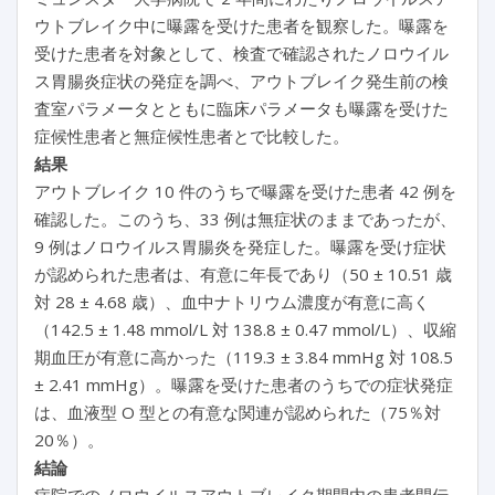
ウトブレイク中に曝露を受けた患者を観察した。曝露を
受けた患者を対象として、検査で確認されたノロウイル
ス胃腸炎症状の発症を調べ、アウトブレイク発生前の検
査室パラメータとともに臨床パラメータも曝露を受けた
症候性患者と無症候性患者とで比較した。
結果
アウトブレイク 10 件のうちで曝露を受けた患者 42 例を
確認した。このうち、33 例は無症状のままであったが、
9 例はノロウイルス胃腸炎を発症した。曝露を受け症状
が認められた患者は、有意に年長であり（50 ± 10.51 歳
対 28 ± 4.68 歳）、血中ナトリウム濃度が有意に高く
（142.5 ± 1.48 mmol/L 対 138.8 ± 0.47 mmol/L）、収縮
期血圧が有意に高かった（119.3 ± 3.84 mmHg 対 108.5
± 2.41 mmHg）。曝露を受けた患者のうちでの症状発症
は、血液型 O 型との有意な関連が認められた（75％対
20％）。
結論
病院でのノロウイルスアウトブレイク期間内の患者間伝