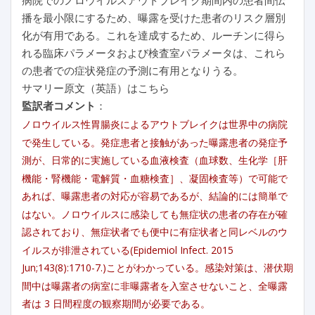
播を最小限にするため、曝露を受けた患者のリスク層別
化が有用である。これを達成するため、ルーチンに得ら
れる臨床パラメータおよび検査室パラメータは、これら
の患者での症状発症の予測に有用となりうる。
サマリー原文（英語）はこちら
監訳者コメント
：
ノロウイルス性胃腸炎によるアウトブレイクは世界中の病院
で発生している。発症患者と接触があった曝露患者の発症予
測が、日常的に実施している血液検査（血球数、生化学［肝
機能・腎機能・電解質・血糖検査］、凝固検査等）で可能で
あれば、曝露患者の対応が容易であるが、結論的には簡単で
はない。ノロウイルスに感染しても無症状の患者の存在が確
認されており、無症状者でも便中に有症状者と同レベルのウ
イルスが排泄されている(Epidemiol Infect. 2015
Jun;143(8):1710-7.)ことがわかっている。感染対策は、潜伏期
間中は曝露者の病室に非曝露者を入室させないこと、全曝露
者は 3 日間程度の観察期間が必要である。