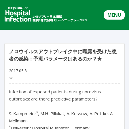
MENU
ノロウイルスアウトブレイク中に曝露を受けた患
者の感染：予測パラメータはあるのか？★
2017.05.31
☆
Infection of exposed patients during norovirus
outbreaks: are there predictive parameters?
*
S. Kampmeier
, M.H. Pillukat, A. Kossow, A. Pettke, A.
Mellmann
*
University Hospital Muenster, Germany