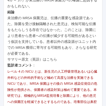
かもしれない。
結論
未治療の MRSA 保菌児は、伝播の重要な感染源であっ
た。除菌を受け接触隔離された患児は、検知可能な伝播
をもたらしうる存在ではなかった。このことは、除菌に
より患者から患者への伝播が減少する可能性があるとい
う仮説を支持している。患者以外の感染源がユニット内
での MRSA 獲得に寄与する可能性もあり、さらなる研究
が必要である。
サマリー原文（英語）はこちら
監訳者コメント
：
レベル 4 の NICU とは、新生児の人工呼吸管理あるいは心臓
外科などの外科的手術など極めて高度な治療を実施できる
NICU であり、MRSA 保菌はその後の MRSA 感染症発症の危
険性が危惧され、保菌者の感染対策は極めて重要である。本
研究では、積極的なMRSA監視培養と除菌により、他の患児
への保菌圧を軽減できるとするものである。培養部位は鼻腔