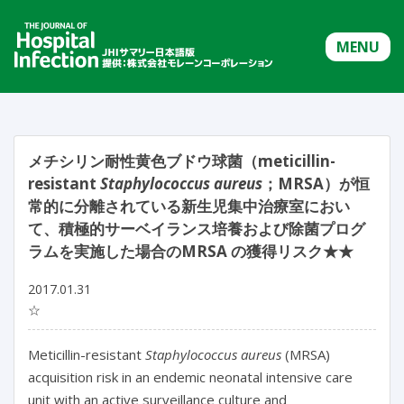
MENU
メチシリン耐性黄色ブドウ球菌（meticillin-
resistant
Staphylococcus aureus
；MRSA）が恒
常的に分離されている新生児集中治療室におい
て、積極的サーベイランス培養および除菌プログ
ラムを実施した場合のMRSA の獲得リスク★★
2017.01.31
☆
Meticillin-resistant
Staphylococcus aureus
(MRSA)
acquisition risk in an endemic neonatal intensive care
unit with an active surveillance culture and