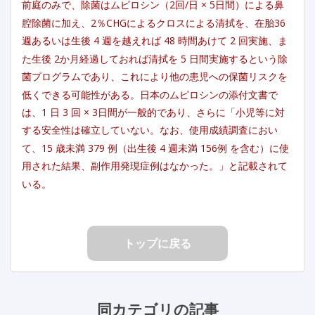
前庭のみで、除菌はムピロシン（2回/日 × 5日間）による鼻
腔除菌に加え、2％CHGによるクロスによる清拭を、在胎36
週あるいは生後 4 週を越えれば 48 時間あけて 2 回実施、ま
た生後 2か月経過しておれば清拭を 5 日間実施するという除
菌プログラムであり、これにより他の患児への保菌リスクを
低くできる可能性がある。日本のムピロシンの添付文書で
は、1 日 3 回 × 3日間が一般的であり、さらに「小児等に対
する安全性は確立していない。なお、使用成績調査におい
て、15 歳未満 379 例（出生後 4 週未満 156例 を含む）に使
用された結果、副作用発現症例はなかった。」と記載されて
いる。
トップに戻る
同カテゴリの記事