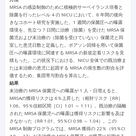
MRSA の感染制御のために積極的サーベイランス培養と
除菌を行ったレベル 4 の NICU において、8 年間の後向
きなコホート研究を実施した。1 週間の保菌圧への曝露
環境を、先立つ 7 日間に治療（除菌）を受けた MRSA 保
菌児および未治療の（除菌を受けていない）保菌児と同
室した患児日数と定義した。ポアソン回帰を用いて保菌
圧への曝露環境に関連する MRSA の新規定着リスクを見
積もった。この状況下における、NICU 全体での既治療ま
たは未治療の患児に起因する MRSA の発生数の割合を評
価するため、集団寄与割合を算出した。
結果
未治療の MRSA 保菌児への曝露が 1 人・日増えると、
MRSAの獲得リスクは 6％上昇した（相対リスク［RR］
1.06、95％信頼区間［CI］1.01 ～ 1.11）。既治療の隔離
された MRSA 保菌児への曝露は獲得リスクに影響を及ぼ
さなかった（RR 1.01、95％CI 0.98 ～ 1.04）。この
MRSA 制御プログラムでは、MRSA 獲得の 22％（95％CI
4.0 ～ 37）が未治療の MRSA 保菌児への曝露に起因する