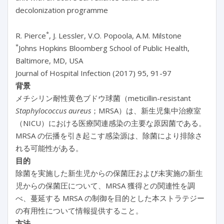
decolonization programme
*
R. Pierce
, J. Lessler, V.O. Popoola, A.M. Milstone
*
Johns Hopkins Bloomberg School of Public Health,
Baltimore, MD, USA
Journal of Hospital Infection (2017) 95, 91-97
背景
メチシリン耐性黄色ブドウ球菌（meticillin-resistant
Staphylococcus aureus
；MRSA）は、新生児集中治療室
（NICU）における医療関連感染の主要な原因菌である。
MRSA の伝播を引き起こす感染源は、除菌により排除さ
れる可能性がある。
目的
除菌を実施した新生児からの保菌圧および未実施の新生
児からの保菌圧について、MRSA 獲得との関連性を調
べ、蔓延する MRSA の制御を目的とした本ストラテジー
の有用性について情報提供すること。
方法