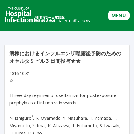
MENU
病棟におけるインフルエンザ曝露後予防のための
オセルタミビル 3 日間投与★★
2016.10.31
☆
Three-day regimen of oseltamivir for postexposure
prophylaxis of influenza in wards
*
N. Ishiguro
, R. Oyamada, Y. Nasuhara, T. Yamada, T.
Miyamoto, S. Imai, K. Akizawa, T. Fukumoto, S. Iwasaki,
H. Iijima, K. Ono