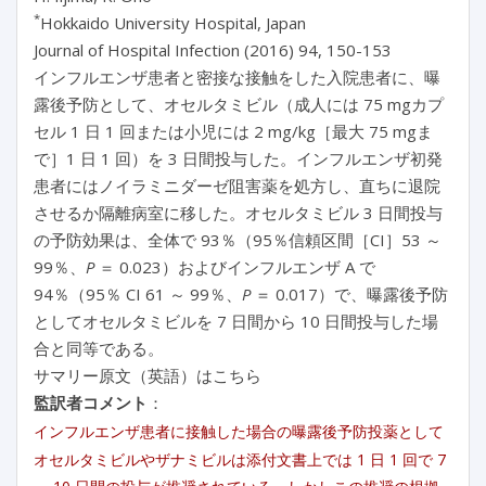
*
Hokkaido University Hospital, Japan
Journal of Hospital Infection (2016) 94, 150-153
インフルエンザ患者と密接な接触をした入院患者に、曝
露後予防として、オセルタミビル（成人には 75 mgカプ
セル 1 日 1 回または小児には 2 mg/kg［最大 75 mgま
で］1 日 1 回）を 3 日間投与した。インフルエンザ初発
患者にはノイラミニダーゼ阻害薬を処方し、直ちに退院
させるか隔離病室に移した。オセルタミビル 3 日間投与
の予防効果は、全体で 93％（95％信頼区間［CI］53 ～
99％、
P
＝ 0.023）およびインフルエンザ A で
94％（95％ CI 61 ～ 99％、
P
＝ 0.017）で、曝露後予防
としてオセルタミビルを 7 日間から 10 日間投与した場
合と同等である。
サマリー原文（英語）はこちら
監訳者コメント
：
インフルエンザ患者に接触した場合の曝露後予防投薬として
オセルタミビルやザナミビルは添付文書上では 1 日 1 回で 7