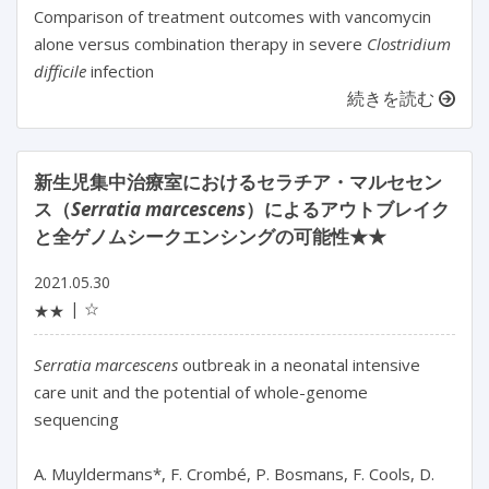
Comparison of treatment outcomes with vancomycin
alone versus combination therapy in severe
Clostridium
difficile
infection
続きを読む
新生児集中治療室におけるセラチア・マルセセン
ス（
Serratia marcescens
）によるアウトブレイク
と全ゲノムシークエンシングの可能性★★
2021.05.30
☆
★★
Serratia marcescens
outbreak in a neonatal intensive
care unit and the potential of whole-genome
sequencing
A. Muyldermans*, F. Crombé, P. Bosmans, F. Cools, D.