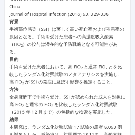
China
Journal of Hospital Infection (2016) 93, 329-338
背景
手術部位感染（SSI）は著しく高い死亡率および罹患率の
原因となる。手術を受けた患者への高濃度吸入酸素
（FiO
）の投与は潜在的な予防戦略となる可能性があ
2
る。
目的
手術を受けた患者において、高 FiO
と通常 FiO
とを比
2
2
較したランダム化対照試験のメタアナリシスを実施し、
高 FiO
が SSI の発症に及ぼす影響を推定すること。
2
方法
全身麻酔下で手術を受け、SSI が認められた成人を対象に
高 FiO
と通常の FiO
を比較したランダム化対照試験
2
2
（2015 年 12 月まで）の包括的な検索を実施した。
結果
本研究は、ランダム化対照試験 17 試験の患者 8,093 例
を対象とした。感染率は、対照群で 13.11％、高酸素群