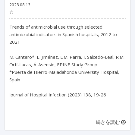
2023.08.13
☆
Trends of antimicrobial use through selected 
antimicrobial indicators in Spanish hospitals, 2012 to 
2021

M. Cantero*, E. Jiménez, L.M. Parra, I. Salcedo-Leal, R.M. 
Ortí-Lucas, Á. Asensio, EPINE Study Group

*Puerta de Hierro-Majadahonda University Hospital, 
Spain

Journal of Hospital Infection (2023) 138, 19-26

続きを読む