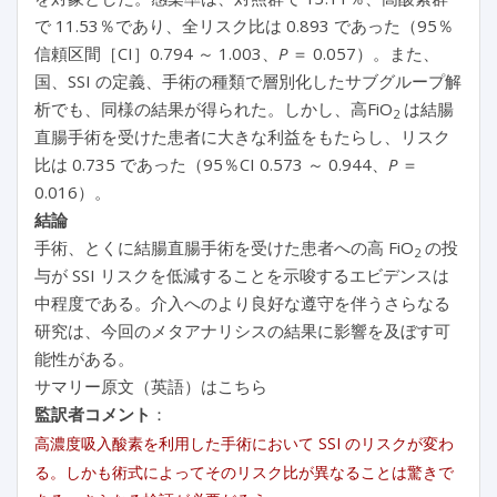
で 11.53％であり、全リスク比は 0.893 であった（95％
信頼区間［CI］0.794 ～ 1.003、
P
＝ 0.057）。また、
国、SSI の定義、手術の種類で層別化したサブグループ解
析でも、同様の結果が得られた。しかし、高FiO
は結腸
2
直腸手術を受けた患者に大きな利益をもたらし、リスク
比は 0.735 であった（95％CI 0.573 ～ 0.944、
P
＝
0.016）。
結論
手術、とくに結腸直腸手術を受けた患者への高 FiO
の投
2
与が SSI リスクを低減することを示唆するエビデンスは
中程度である。介入へのより良好な遵守を伴うさらなる
研究は、今回のメタアナリシスの結果に影響を及ぼす可
能性がある。
サマリー原文（英語）はこちら
監訳者コメント
：
高濃度吸入酸素を利用した手術において SSI のリスクが変わ
る。しかも術式によってそのリスク比が異なることは驚きで