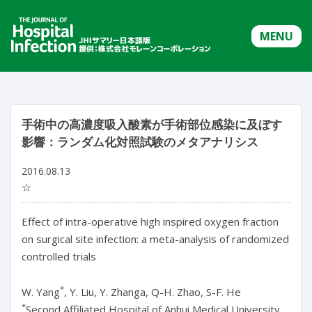
MENU
手術中の高濃度吸入酸素が手術部位感染に及ぼす
影響：ランダム化対照試験のメタアナリシス
2016.08.13
☆
Effect of intra-operative high inspired oxygen fraction
on surgical site infection: a meta-analysis of randomized
controlled trials
*
W. Yang
, Y. Liu, Y. Zhanga, Q-H. Zhao, S-F. He
*
Second Affiliated Hospital of Anhui Medical University,