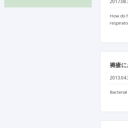
2017.08.
How do ho
respirat
褥瘡に
2013.04.
Bacterial