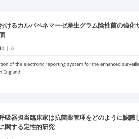
おけるカルバペネマーゼ産生グラム陰性菌の強化
価
☆
10
ation of the electronic reporting system for the enhanced surve
in England
呼吸器担当臨床家は抗菌薬管理をどのように認識
に関する定性的研究