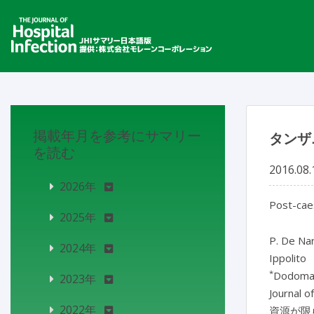
掲載年月を参考にサマリー
タンザ
を読む
2016.08.
2026年
Post-caes
2025年
P. De Na
2024年
Ippolito
*
Dodoma 
2023年
Journal o
2022年
資源が限