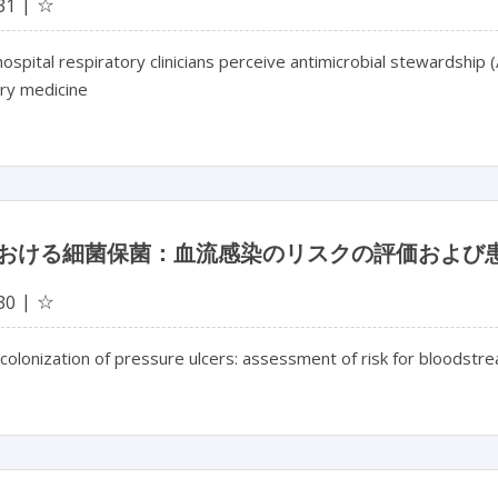
☆
31
spital respiratory clinicians perceive antimicrobial stewardship (
ory medicine
おける細菌保菌：血流感染のリスクの評価および
☆
30
 colonization of pressure ulcers: assessment of risk for bloodst