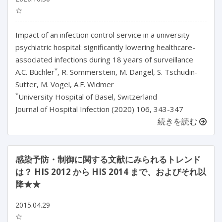
☆
Impact of an infection control service in a university
psychiatric hospital: significantly lowering healthcare-
associated infections during 18 years of surveillance
*
A.C. Büchler
, R. Sommerstein, M. Dangel, S. Tschudin-
Sutter, M. Vogel, A.F. Widmer
*
University Hospital of Basel, Switzerland
Journal of Hospital Infection (2020) 106, 343-347
続きを読む
感染予防・制御に関する文献にみられるトレンド
は？ HIS 2012 から HIS 2014 まで、およびそれ以
降★★
2015.04.29
☆