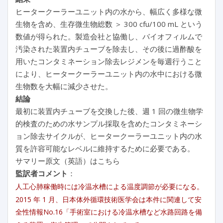
ヒータークーラーユニット内の水から、幅広く多様な微
生物を含め、生存微生物総数 ＞ 300 cfu/100 mL という
数値が得られた。製造会社と協働し、バイオフィルムで
汚染された装置内チューブを除去し、その後に過酢酸を
用いたコンタミネーション除去レジメンを毎週行うこと
により、ヒータークーラーユニット内の水中における微
生物数を大幅に減少させた。
結論
最初に装置内チューブを交換した後、週 1 回の微生物学
的検査のための水サンプル採取を含めたコンタミネーシ
ョン除去サイクルが、ヒータークーラーユニット内の水
質を許容可能なレベルに維持するために必要である。
サマリー原文（英語）はこちら
監訳者コメント
：
人工心肺稼働時には冷温水槽による温度調節が必要になる。
2015 年 1 月、日本体外循環技術医学会は本件に関連して安
全性情報No.16「手術室における冷温水槽など水路回路を備