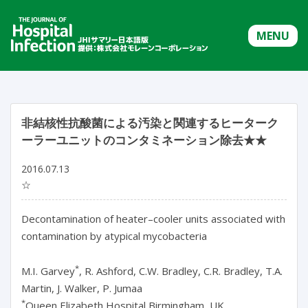
MENU
非結核性抗酸菌による汚染と関連するヒーターク
ーラーユニットのコンタミネーション除去★★
2016.07.13
☆
Decontamination of heater–cooler units associated with
contamination by atypical mycobacteria
*
M.I. Garvey
, R. Ashford, C.W. Bradley, C.R. Bradley, T.A.
Martin, J. Walker, P. Jumaa
*
Queen Elizabeth Hospital Birmingham, UK