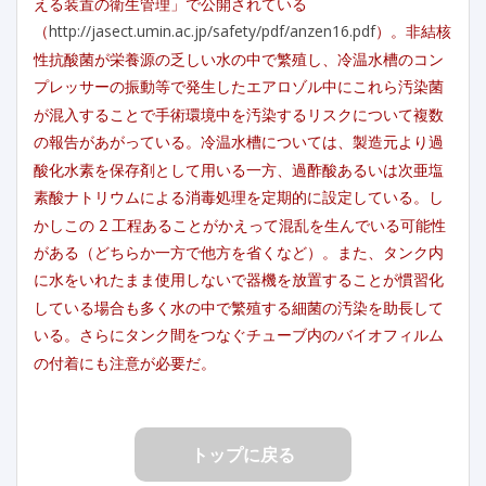
える装置の衛生管理」で公開されている
（
http://jasect.umin.ac.jp/safety/pdf/anzen16.pdf
）。非結核
性抗酸菌が栄養源の乏しい水の中で繁殖し、冷温水槽のコン
プレッサーの振動等で発生したエアロゾル中にこれら汚染菌
が混入することで手術環境中を汚染するリスクについて複数
の報告があがっている。冷温水槽については、製造元より過
酸化水素を保存剤として用いる一方、過酢酸あるいは次亜塩
素酸ナトリウムによる消毒処理を定期的に設定している。し
かしこの 2 工程あることがかえって混乱を生んでいる可能性
がある（どちらか一方で他方を省くなど）。また、タンク内
に水をいれたまま使用しないで器機を放置することが慣習化
している場合も多く水の中で繁殖する細菌の汚染を助長して
いる。さらにタンク間をつなぐチューブ内のバイオフィルム
の付着にも注意が必要だ。
トップに戻る