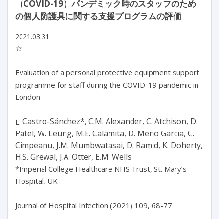
（COVID-19）パンデミック時のスタッフのため
の個人防護具に関する支援プログラムの評価
2021.03.31
☆
Evaluation of a personal protective equipment support
programme for staff during the COVID-19 pandemic in
London
Castro-Sánchez*, C.M. Alexander, C. Atchison, D.
E.
Patel, W. Leung, M.E. Calamita, D. Meno Garcia, C.
Cimpeanu, J.M. Mumbwatasai, D. Ramid, K. Doherty,
H.S. Grewal, J.A. Otter, E.M. Wells
*Imperial College Healthcare NHS Trust, St. Mary’s
Hospital, UK
Journal of Hospital Infection (2021) 109, 68-77