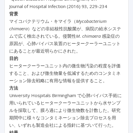
Journal of Hospital Infection (2016) 93, 229-234
背景
マイコバクテリウム・キマイラ（
Mycobacterium
chimaera
）などの非結核性抗酸菌が、病院の給水システ
ムで広く検出されている。侵襲性
M. chimaera
感染症の
原因が、心肺バイパス装置のヒータークーラーユニット
にあることが最近明らかにされた。
目的
ヒータークーラーユニット内の微生物汚染の程度を評価
すること、および微生物量を低減するためのコンタミネ
ーション除去戦略に有用な情報を提供すること。
方法
University Hospitals Birmingham で心肺バイパス手術に
用いられているヒータークーラーユニットから水サンプ
ルを採取して、膜ろ過により微生物数を計数した。研究
期間中に様々なコンタミネーション除去プロセスを用
い、いずれも製造会社による指針に基づいて行った。
結果